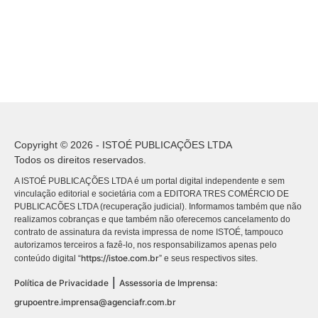
Copyright © 2026 - ISTOÉ PUBLICAÇÕES LTDA
Todos os direitos reservados.
A ISTOÉ PUBLICAÇÕES LTDA é um portal digital independente e sem
vinculação editorial e societária com a EDITORA TRES COMÉRCIO DE
PUBLICACÕES LTDA (recuperação judicial). Informamos também que não
realizamos cobranças e que também não oferecemos cancelamento do
contrato de assinatura da revista impressa de nome ISTOÉ, tampouco
autorizamos terceiros a fazê-lo, nos responsabilizamos apenas pelo
https://istoe.com.br
conteúdo digital “
” e seus respectivos sites.
|
Política de Privacidade
Assessoria de Imprensa:
grupoentre.imprensa@agenciafr.com.br