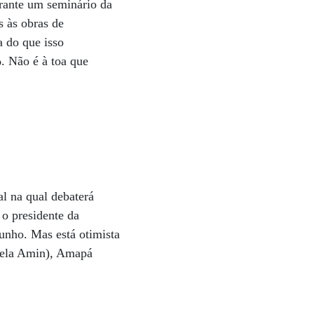
urante um seminário da
s às obras de
a do que isso
%. Não é à toa que
l na qual debaterá
 o presidente da
unho. Mas está otimista
ngela Amin), Amapá