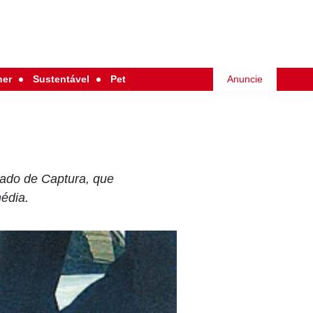
her
Sustentável
Pet
Anuncie
dado de Captura, que
édia.