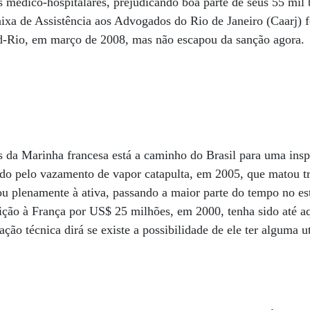
s médico-hospitalares, prejudicando boa parte de seus 55 mil 
ixa de Assistência aos Advogados do Rio de Janeiro (Caarj) f
-Rio, em março de 2008, mas não escapou da sanção agora.
 da Marinha francesa está a caminho do Brasil para uma insp
do pelo vazamento de vapor catapulta, em 2005, que matou trê
ou plenamente à ativa, passando a maior parte do tempo no est
ição à França por US$ 25 milhões, em 2000, tenha sido até aq
ão técnica dirá se existe a possibilidade de ele ter alguma u