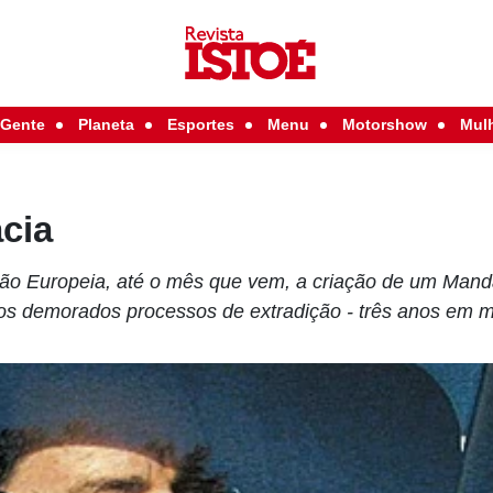
Gente
Planeta
Esportes
Menu
Motorshow
Mul
cia
nião Europeia, até o mês que vem, a criação de um Man
os demorados processos de extradição - três anos em m