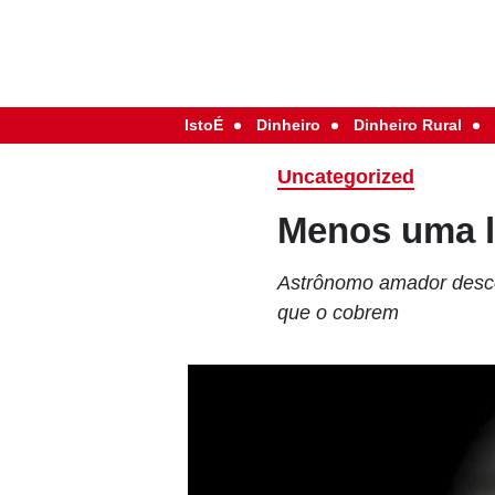
IstoÉ
Dinheiro
Dinheiro Rural
Uncategorized
Menos uma li
Astrônomo amador desco
que o cobrem