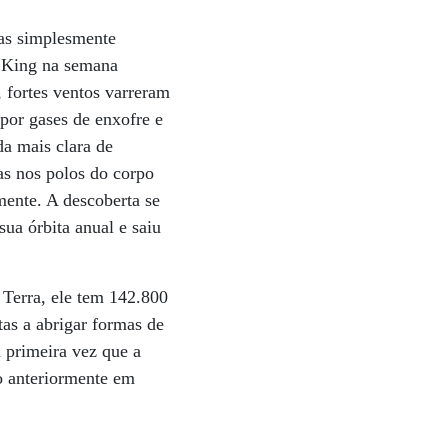
ras simplesmente
b King na semana
, fortes ventos varreram
por gases de enxofre e
da mais clara de
as nos polos do corpo
mente. A descoberta se
ua órbita anual e saiu
 Terra, ele tem 142.800
tas a abrigar formas de
a primeira vez que a
o anteriormente em