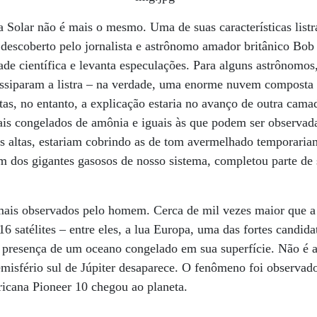
 Solar não é mais o mesmo. Uma de suas características list
descoberto pelo jornalista e astrônomo amador britânico Bo
ade científica e levanta especulações. Para alguns astrônomos
issiparam a listra – na verdade, uma enorme nuvem composta 
stas, no entanto, a explicação estaria no avanço de outra cama
ais congelados de amônia e iguais às que podem ser observad
s altas, estariam cobrindo as de tom avermelhado temporaria
m dos gigantes gasosos de nosso sistema, completou parte de s
 mais observados pelo homem. Cerca de mil vezes maior que a
6 satélites – entre eles, a lua Europa, uma das fortes candida
 à presença de um oceano congelado em sua superfície. Não é 
isfério sul de Júpiter desaparece. O fenômeno foi observad
icana Pioneer 10 chegou ao planeta.