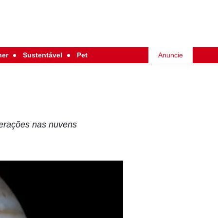
her
Sustentável
Pet
Anuncie
terações nas nuvens