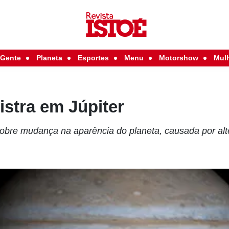
Gente
Planeta
Esportes
Menu
Motorshow
Mul
stra em Júpiter
bre mudança na aparência do planeta, causada por al