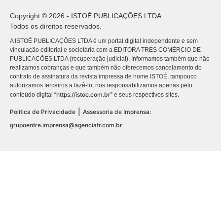
Copyright © 2026 - ISTOÉ PUBLICAÇÕES LTDA
Todos os direitos reservados.
A ISTOÉ PUBLICAÇÕES LTDA é um portal digital independente e sem
vinculação editorial e societária com a EDITORA TRES COMÉRCIO DE
PUBLICACÕES LTDA (recuperação judicial). Informamos também que não
realizamos cobranças e que também não oferecemos cancelamento do
contrato de assinatura da revista impressa de nome ISTOÉ, tampouco
autorizamos terceiros a fazê-lo, nos responsabilizamos apenas pelo
https://istoe.com.br
conteúdo digital “
” e seus respectivos sites.
|
Política de Privacidade
Assessoria de Imprensa:
grupoentre.imprensa@agenciafr.com.br