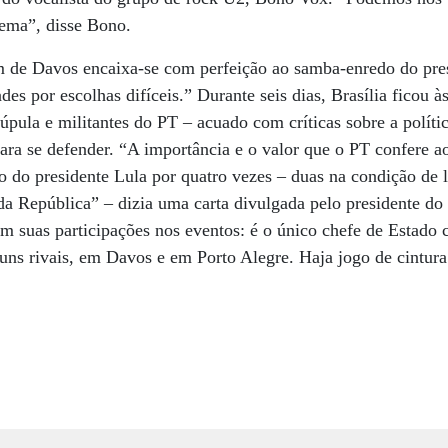
ema”, disse Bono.
 de Davos encaixa-se com perfeição ao samba-enredo do pres
es por escolhas difíceis.” Durante seis dias, Brasília ficou 
cúpula e militantes do PT – acuado com críticas sobre a polít
ara se defender. “A importância e o valor que o PT confere 
ão do presidente Lula por quatro vezes – duas na condição de l
da República” – dizia uma carta divulgada pelo presidente d
com suas participações nos eventos: é o único chefe de Estado
óruns rivais, em Davos e em Porto Alegre. Haja jogo de cintura