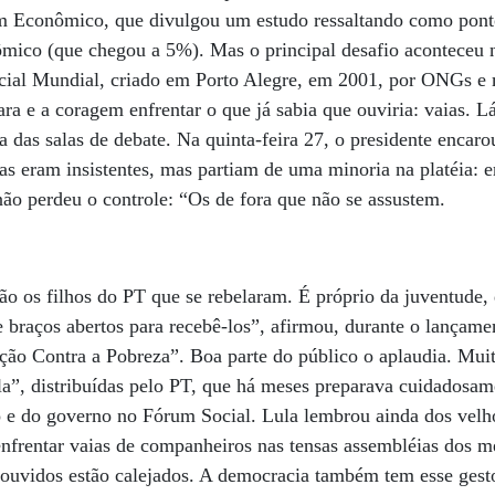
m Econômico, que divulgou um estudo ressaltando como ponto
ômico (que chegou a 5%). Mas o principal desafio aconteceu 
cial Mundial, criado em Porto Alegre, em 2001, por ONGs e
ra e a coragem enfrentar o que já sabia que ouviria: vaias. L
ra das salas de debate. Na quinta-feira 27, o presidente enca
aias eram insistentes, mas partiam de uma minoria na platéia:
o perdeu o controle: “Os de fora que não se assustem.
o os filhos do PT que se rebelaram. É próprio da juventude,
e braços abertos para recebê-los”, afirmou, durante o lançam
ão Contra a Pobreza”. Boa parte do público o aplaudia. Mui
”, distribuídas pelo PT, que há meses preparava cuidadosame
o e do governo no Fórum Social. Lula lembrou ainda dos velh
enfrentar vaias de companheiros nas tensas assembléias dos m
ouvidos estão calejados. A democracia também tem esse gesto