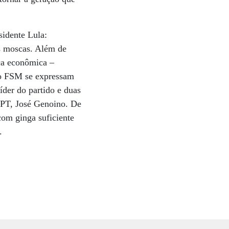
idente Lula:
às moscas. Além de
ica econômica –
ao FSM se expressam
íder do partido e duas
o PT, José Genoino. De
 com ginga suficiente
.