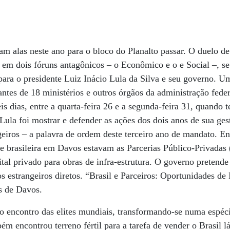
am alas neste ano para o bloco do Planalto passar. O duelo de
s em dois fóruns antagônicos – o Econômico e o e Social –, s
para o presidente Luiz Inácio Lula da Silva e seu governo. 
antes de 18 ministérios e outros órgãos da administração feder
is dias, entre a quarta-feira 26 e a segunda-feira 31, quando
Lula foi mostrar e defender as ações dos dois anos de sua ges
ngeiros – a palavra de ordem deste terceiro ano de mandato. E
ne brasileira em Davos estavam as Parcerias Público-Privadas 
ital privado para obras de infra-estrutura. O governo pretende
s estrangeiros diretos. “Brasil e Parceiros: Oportunidades de 
s de Davos.
do encontro das elites mundiais, transformando-se numa espéc
 encontrou terreno fértil para a tarefa de vender o Brasil lá