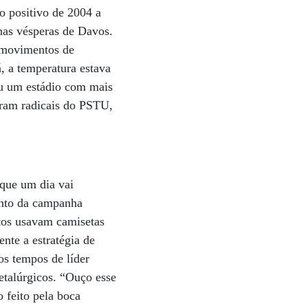
 positivo de 2004 a
nas vésperas de Davos.
 movimentos de
á, a temperatura estava
rou um estádio com mais
 eram radicais do PSTU,
 que um dia vai
ento da campanha
tos usavam camisetas
nte a estratégia de
os tempos de líder
etalúrgicos. “Ouço esse
 feito pela boca