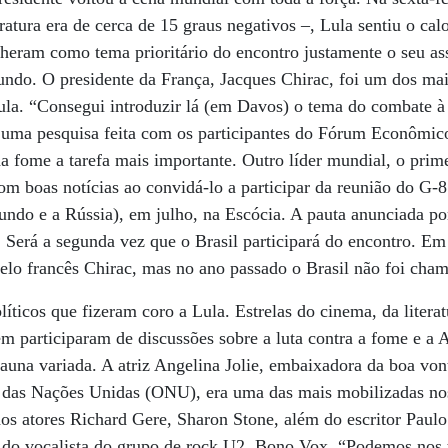
atura era de cerca de 15 graus negativos –, Lula sentiu o cal
lheram como tema prioritário do encontro justamente o seu a
undo. O presidente da França, Jacques Chirac, foi um dos ma
ula. “Consegui introduzir lá (em Davos) o tema do combate à
uma pesquisa feita com os participantes do Fórum Econômic
a fome a tarefa mais importante. Outro líder mundial, o prime
om boas notícias ao convidá-lo a participar da reunião do G-8
undo e a Rússia), em julho, na Escócia. A pauta anunciada por 
. Será a segunda vez que o Brasil participará do encontro. Em
elo francês Chirac, mas no ano passado o Brasil não foi cha
íticos que fizeram coro a Lula. Estrelas do cinema, da litera
participaram de discussões sobre a luta contra a fome e a A
fauna variada. A atriz Angelina Jolie, embaixadora da boa von
 das Nações Unidas (ONU), era uma das mais mobilizadas no
os atores Richard Gere, Sharon Stone, além do escritor Paul
e do vocalista do grupo de rock U2, Bono Vox. “Podemos nos 