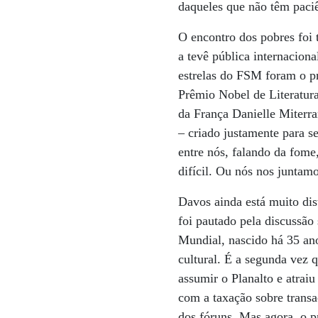
daqueles que não têm paciê
O encontro dos pobres foi 
a tevê pública internacion
estrelas do FSM foram o p
Prêmio Nobel de Literatura
da França Danielle Miterra
– criado justamente para s
entre nós, falando da fome
difícil. Ou nós nos juntam
Davos ainda está muito dis
foi pautado pela discussã
Mundial, nascido há 35 ano
cultural. É a segunda vez 
assumir o Planalto e atrai
com a taxação sobre transa
dos fóruns. Mas agora, o p