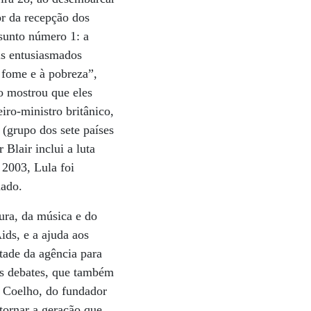
or da recepção dos
ssunto número 1: a
is entusiasmados
 fome e à pobreza”,
o mostrou que eles
iro-ministro britânico,
 (grupo dos sete países
Blair inclui a luta
 2003, Lula foi
mado.
tura, da música e do
ids, e a ajuda aos
tade da agência para
s debates, que também
o Coelho, do fundador
tornar a geração que