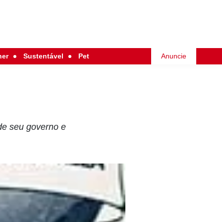
her
Sustentável
Pet
Anuncie
 de seu governo e