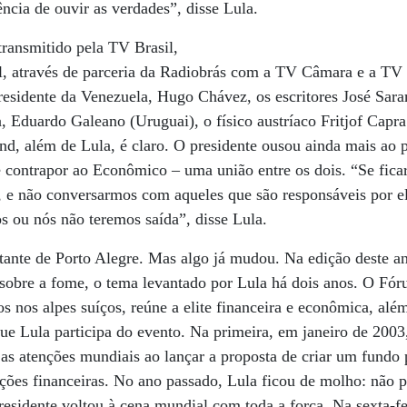
ncia de ouvir as verdades”, disse Lula.
transmitido pela TV Brasil,
al, através de parceria da Radiobrás com a TV Câmara e a TV
residente da Venezuela, Hugo Chávez, os escritores José Sara
, Eduardo Galeano (Uruguai), o físico austríaco Fritjof Capr
nd, além de Lula, é claro. O presidente ousou ainda mais ao
e contrapor ao Econômico – uma união entre os dois. “Se fic
, e não conversarmos com aqueles que são responsáveis por e
os ou nós não teremos saída”, disse Lula.
tante de Porto Alegre. Mas algo já mudou. Na edição deste a
o sobre a fome, o tema levantado por Lula há dois anos. O F
s nos alpes suíços, reúne a elite financeira e econômica, alé
que Lula participa do evento. Na primeira, em janeiro de 2003
u as atenções mundiais ao lançar a proposta de criar um fundo
ções financeiras. No ano passado, Lula ficou de molho: não 
residente voltou à cena mundial com toda a força. Na sexta-f