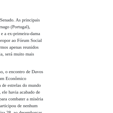
 Senado. As principais
mago (Portugal),
a e a ex-primeira-dama
 propor ao Fórum Social
armos apenas reunidos
la, será muito mais
no, o encontro de Davos
órum Econômico
m de estrelas do mundo
, ele havia acabado de
 para combater a miséria
participou de nenhum
eira 28, ao desembarcar