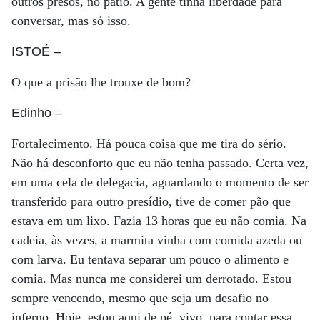
outros presos, no pátio. A gente tinha liberdade para
conversar, mas só isso.
ISTOÉ
–
O que a prisão lhe trouxe de bom?
Edinho
–
Fortalecimento. Há pouca coisa que me tira do sério.
Não há desconforto que eu não tenha passado. Certa vez,
em uma cela de delegacia, aguardando o momento de ser
transferido para outro presídio, tive de comer pão que
estava em um lixo. Fazia 13 horas que eu não comia. Na
cadeia, às vezes, a marmita vinha com comida azeda ou
com larva. Eu tentava separar um pouco o alimento e
comia. Mas nunca me considerei um derrotado. Estou
sempre vencendo, mesmo que seja um desafio no
inferno. Hoje, estou aqui de pé, vivo, para contar essa