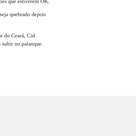
hões que estiverem OK.
 seja quebrado depois
or do Ceará, Cid
 subir no palanque.