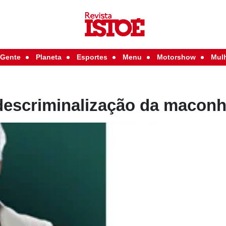
Gente
Planeta
Esportes
Menu
Motorshow
Mul
descriminalização da macon