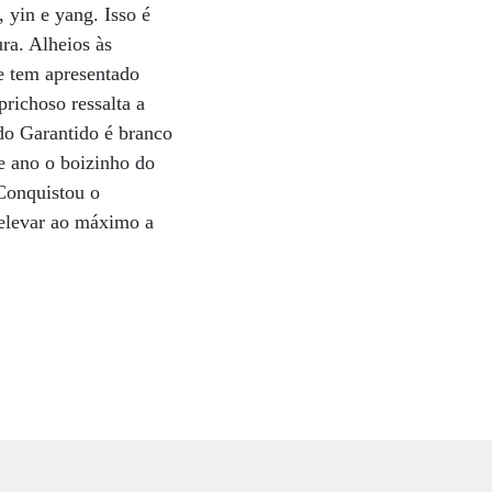
 yin e yang. Isso é
ra. Alheios às
ue tem apresentado
richoso ressalta a
do Garantido é branco
e ano o boizinho do
 Conquistou o
 elevar ao máximo a