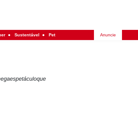
her
Sustentável
Pet
Anuncie
 megaespetáculoque