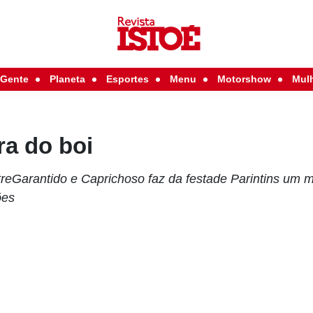
Gente
Planeta
Esportes
Menu
Motorshow
Mul
ra do boi
treGarantido e Caprichoso faz da festade Parintins um
ões