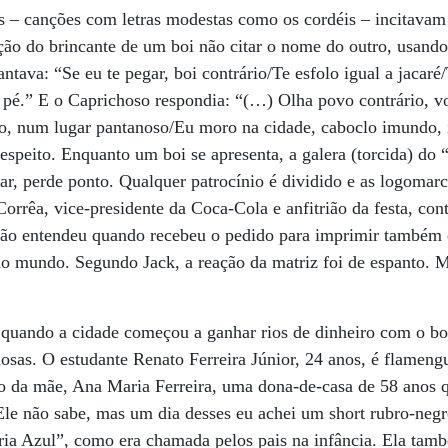
s – canções com letras modestas como os cordéis – incitavam 
ção do brincante de um boi não citar o nome do outro, usand
ntava: “Se eu te pegar, boi contrário/Te esfolo igual a jacaré/
m pé.” E o Caprichoso respondia: “(…) Olha povo contrário, 
o, num lugar pantanoso/Eu moro na cidade, caboclo imundo,
espeito. Enquanto um boi se apresenta, a galera (torcida) do 
iar, perde ponto. Qualquer patrocínio é dividido e as logomarc
orrêa, vice-presidente da Coca-Cola e anfitrião da festa, con
não entendeu quando recebeu o pedido para imprimir também
o mundo. Segundo Jack, a reação da matriz foi de espanto. 
quando a cidade começou a ganhar rios de dinheiro com o boi
iosas. O estudante Renato Ferreira Júnior, 24 anos, é flameng
ão da mãe, Ana Maria Ferreira, uma dona-de-casa de 58 anos 
Ele não sabe, mas um dia desses eu achei um short rubro-negr
ria Azul”, como era chamada pelos pais na infância. Ela tamb