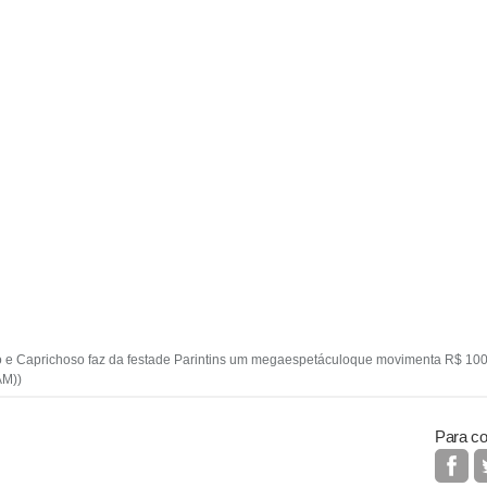
o e Caprichoso faz da festade Parintins um megaespetáculoque movimenta R$ 100 m
AM))
Para co