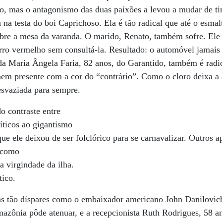
o, mas o antagonismo das duas paixões a levou a mudar de t
 na testa do boi Caprichoso. Ela é tão radical que até o esmal
sobre a mesa da varanda. O marido, Renato, também sofre. Ele 
ro vermelho sem consultá-la. Resultado: o automóvel jamais
da Maria Ângela Faria, 82 anos, do Garantido, também é radi
nem presente com a cor do “contrário”. Como o cloro deixa a 
esvaziada para sempre.
 contraste entre
ríticos ao gigantismo
que ele deixou de ser folclórico para se carnavalizar. Outros
o como
a virgindade da ilha.
tico.
ns tão díspares como o embaixador americano John Danilovich
azônia pôde atenuar, e a recepcionista Ruth Rodrigues, 58 an