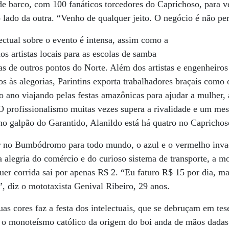
e barco, com 100 fanáticos torcedores do Caprichoso, para ve
lado da outra. “Venho de qualquer jeito. O negócio é não pe
lectual sobre o evento é intensa, assim como a
 artistas locais para as escolas de samba
cas de outros pontos do Norte. Além dos artistas e engenheiro
 às alegorias, Parintins exporta trabalhadores braçais como 
o ano viajando pelas festas amazônicas para ajudar a mulher, 
. O profissionalismo muitas vezes supera a rivalidade e um me
no galpão do Garantido, Alanildo está há quatro no Caprichos
 no Bumbódromo para todo mundo, o azul e o vermelho inva
 alegria do comércio e do curioso sistema de transporte, a mo
r corrida sai por apenas R$ 2. “Eu faturo R$ 15 por dia, mas
, diz o mototaxista Genival Ribeiro, 29 anos.
uas cores faz a festa dos intelectuais, que se debruçam em tes
de o monoteísmo católico da origem do boi anda de mãos dada