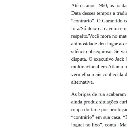
Até os anos 1960, as toada
Data desses tempos a tradi
“contrário”. O Garantido ca
fora/Só deixo a caveira e
respeito/Você mora no mat
animosidade deu lugar ao r
silêncio obsequioso. Se va
disputa. O executivo Jack C
multinacional em Atlanta 
vermelha mais conhecida d
alternativa.
As brigas de rua acabaram 
ainda produz situações cur
roupa do time por proibiç
“contrário” em sua casa. “
joguei no lixo”, conta “Ma