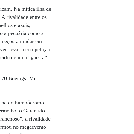
nizam. Na mítica ilha de
A rivalidade entre os
elhos e azuis,
do a pecuária como a
 começou a mudar em
lveu levar a competição
ascido de uma “guerra”
o 70 Boeings. Mil
 arena do bumbódromo,
ermelho, o Garantido.
ranchoso”, a rivalidade
sformou no megaevento