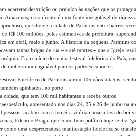
am acarretar destruição ou prejuízo às nações que os protago
o Amazonas, o confronto é uma fonte inesgotável de riqueza. 
prichoso, que divide a cidade de Parintins entre bairros verm
de R$ 100 milhões, pelas estimativas da prefeitura, superan
ica em abril, maio e junho. A história da pequena Parintins
cavam tantas brigas de rua – e até mortes – que a Igreja reso
paróquia. Era o início do maior festival folclórico do País, n
de dinheiro inimaginável para os padrões caboclos.
Festival Folclórico de Parintins atraiu 106 vôos lotados, send
, também apinhados, no porto
a cidade, que tem 100 mil habitantes e recebe outros
egaespetáculo, apresentado nos dias 24, 25 e 26 de junho na
 pessoas, acabou com a terceira vitória consecutiva do boi v
onas, Eduardo Braga, que como bom político hoje se diz “ga
er como uma despretensiosa manifestação folclórica se tran