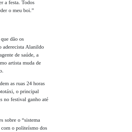
r a festa. Todos
rder o meu boi.”
s que dão os
o aderecista Alanildo
agente de saúde, a
smo artista muda de
o.
dem as ruas 24 horas
totáxi, o principal
 no festival ganho até
es sobre o “sistema
s com o politeísmo dos