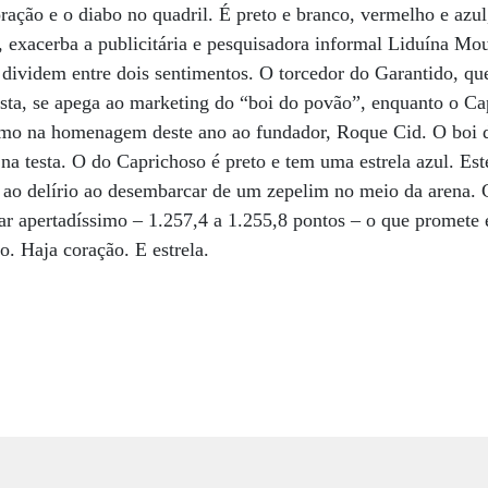
ração e o diabo no quadril. É preto e branco, vermelho e azul,
 exacerba a publicitária e pesquisadora informal Liduína Mou
e dividem entre dois sentimentos. O torcedor do Garantido, q
esta, se apega ao marketing do “boi do povão”, enquanto o Cap
como na homenagem deste ano ao fundador, Roque Cid. O boi 
 testa. O do Caprichoso é preto e tem uma estrela azul. Est
a ao delírio ao desembarcar de um zepelim no meio da arena.
ar apertadíssimo – 1.257,4 a 1.255,8 pontos – o que promete
. Haja coração. E estrela.