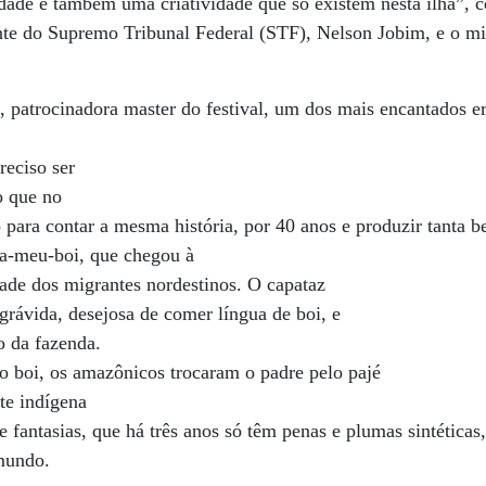
idade e também uma criatividade que só existem nesta ilha”, 
nte do Supremo Tribunal Federal (STF), Nelson Jobim, e o mi
patrocinadora master do festival, um dos mais encantados er
eciso ser
o que no
 para contar a mesma história, por 40 anos e produzir tanta 
ba-meu-boi, que chegou à
de dos migrantes nordestinos. O capataz
grávida, desejosa de comer língua de boi, e
o da fazenda.
r o boi, os amazônicos trocaram o padre pelo pajé
te indígena
 e fantasias, que há três anos só têm penas e plumas sintéticas
mundo.