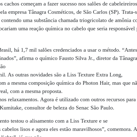
 cachos começam a fazer sucesso nos salões de cabeleireiros
ela empresa Tânagra Cosméticos, de São Carlos (SP). Trata-
 contendo uma substância chamada triogricolato de amônia co
ocariam uma reação química no cabelo que seria responsável
rasil, há 1,7 mil salões credenciados a usar o método. “Antes 
inados”, afirma o químico Fausto Silva Jr., diretor da Tânagra
ção
il. As outras novidades são a Liss Texture Extra Long,
m a mesma composição química do Photon Hair, mas que não 
real, com a mesma proposta.
 nos relaxamentos. Agora é utilizado com outros recursos para
o Kumitake, consultor de beleza do Senac São Paulo.
nto testou o alisamento com a Liss Texture e se
s cabelos lisos e agora eles estão maravilhosos”, comemora. A