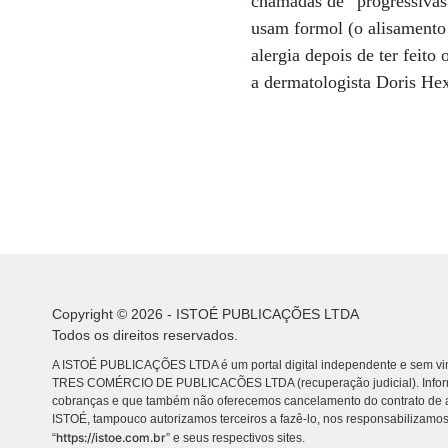
chamadas de “progressivas 
usam formol (o alisamento 
alergia depois de ter feito
a dermatologista Doris He
Copyright © 2026 - ISTOÉ PUBLICAÇÕES LTDA
Todos os direitos reservados.
A ISTOÉ PUBLICAÇÕES LTDA é um portal digital independente e sem vin
TRES COMÉRCIO DE PUBLICACÕES LTDA (recuperação judicial). Info
cobranças e que também não oferecemos cancelamento do contrato de a
ISTOÉ, tampouco autorizamos terceiros a fazê-lo, nos responsabilizamos
https://istoe.com.br
“
” e seus respectivos sites.