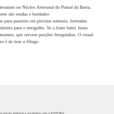
tesanato no Núcleo Artesanal do Pontal da Barra,
orte são rendas e bordados
s para passeios em piscinas naturais, formadas
celentes para o mergulho. Se a fome bater, basta
utuantes, que servem porções fresquinhas. O visual
es é de tirar o fôlego.
culação editorial e societária com a EDITORA