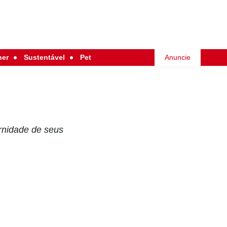
her
Sustentável
Pet
Anuncie
rnidade de seus