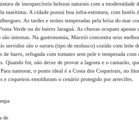
stura de inesquecíveis belezas naturais com a modernidade de
la marítima. A cidade possui boa infra-estrutura, com hotéis 
lbergues. As tardes e noites temperadas pela brisa do mar c
Ponta Verde ou do bairro Jaraguá. As chuvas ocupam apenas u
 são intensas. Na gastronomia, Maceió concentra seus melhor
ais servidos são o sururu (tipo de molusco) cozido com leite d
s de barro, refogada com tomates sem pele e temperada com c
is. Quando for, não deixe de provar a lagosta e o camarão, que
Para namorar, o ponto ideal é a Costa dos Coqueirais, no lito
as e coqueiros emolduram o cenário protegido por arrecifes.
limpa
a de