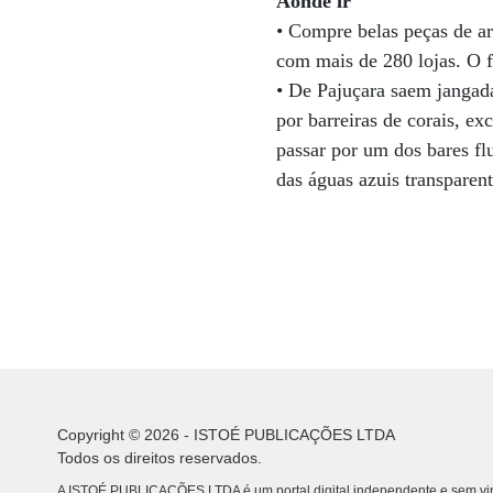
Aonde ir
• Compre belas peças de ar
com mais de 280 lojas. O f
• De Pajuçara saem jangada
por barreiras de corais, ex
passar por um dos bares fl
das águas azuis transparent
Copyright © 2026 - ISTOÉ PUBLICAÇÕES LTDA
Todos os direitos reservados.
A ISTOÉ PUBLICAÇÕES LTDA é um portal digital independente e sem vin