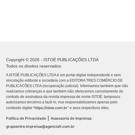
Copyright © 2026 - ISTOÉ PUBLICAÇÕES LTDA
Todos os direitos reservados.
A ISTOÉ PUBLICAÇÕES LTDA é um portal digital independente e sem
vinculação editorial e societária com a EDITORA TRES COMÉRCIO DE
PUBLICACÕES LTDA (recuperação judicial). Informamos também que não
realizamos cobranças e que também não oferecemos cancelamento do
contrato de assinatura da revista impressa de nome ISTOÉ, tampouco
autorizamos terceiros a fazê-lo, nos responsabilizamos apenas pelo
https://istoe.com.br
conteúdo digital “
” e seus respectivos sites.
|
Política de Privacidade
Assessoria de Imprensa:
grupoentre.imprensa@agenciafr.com.br