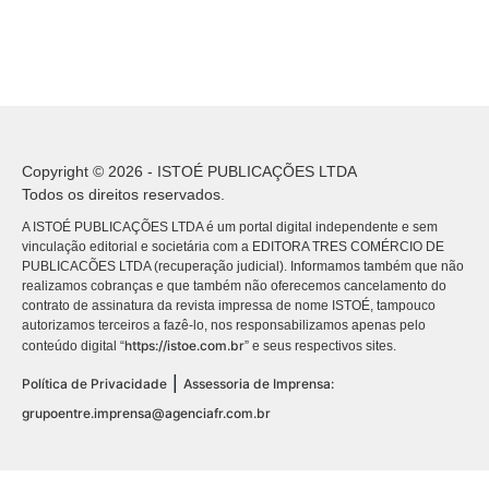
Copyright © 2026 - ISTOÉ PUBLICAÇÕES LTDA
Todos os direitos reservados.
A ISTOÉ PUBLICAÇÕES LTDA é um portal digital independente e sem
vinculação editorial e societária com a EDITORA TRES COMÉRCIO DE
PUBLICACÕES LTDA (recuperação judicial). Informamos também que não
realizamos cobranças e que também não oferecemos cancelamento do
contrato de assinatura da revista impressa de nome ISTOÉ, tampouco
autorizamos terceiros a fazê-lo, nos responsabilizamos apenas pelo
https://istoe.com.br
conteúdo digital “
” e seus respectivos sites.
|
Política de Privacidade
Assessoria de Imprensa:
grupoentre.imprensa@agenciafr.com.br