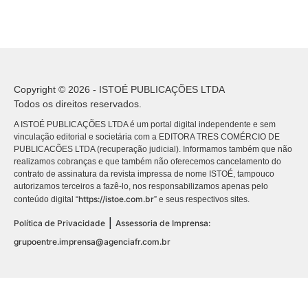
Copyright © 2026 - ISTOÉ PUBLICAÇÕES LTDA
Todos os direitos reservados.
A ISTOÉ PUBLICAÇÕES LTDA é um portal digital independente e sem
vinculação editorial e societária com a EDITORA TRES COMÉRCIO DE
PUBLICACÕES LTDA (recuperação judicial). Informamos também que não
realizamos cobranças e que também não oferecemos cancelamento do
contrato de assinatura da revista impressa de nome ISTOÉ, tampouco
autorizamos terceiros a fazê-lo, nos responsabilizamos apenas pelo
https://istoe.com.br
conteúdo digital “
” e seus respectivos sites.
|
Política de Privacidade
Assessoria de Imprensa:
grupoentre.imprensa@agenciafr.com.br