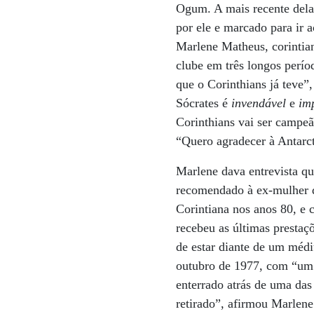
Ogum. A mais recente dela
por ele e marcado para ir 
Marlene Matheus, corintian
clube em três longos perí
que o Corinthians já teve
Sócrates é
invendável
e
im
Corinthians vai ser campeã
“Quero agradecer à Antarc
Marlene dava entrevista qu
recomendado à ex-mulher q
Corintiana nos anos 80, e 
recebeu as últimas prestaç
de estar diante de um méd
outubro de 1977, com “um r
enterrado atrás de uma das
retirado”, afirmou Marlene