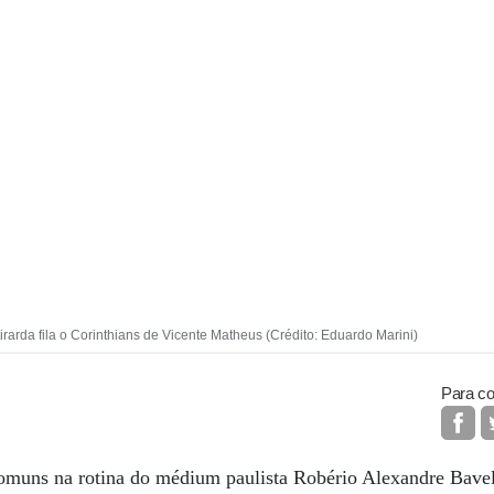
irarda fila o Corinthians de Vicente Matheus (Crédito: Eduardo Marini)
Para co
 comuns na rotina do médium paulista Robério Alexandre Bave