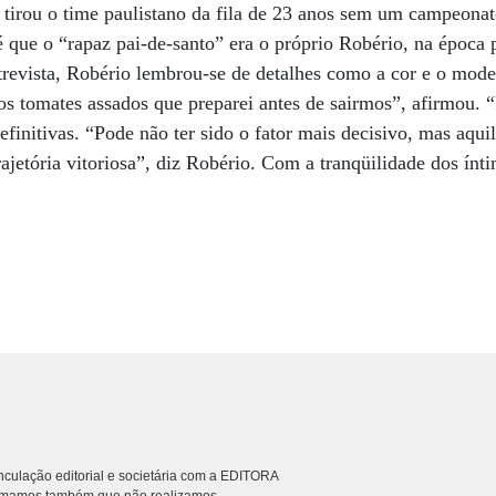
e tirou o time paulistano da fila de 23 anos sem um campeona
 que o “rapaz pai-de-santo” era o próprio Robério, na época 
revista, Robério lembrou-se de detalhes como a cor e o mode
dos tomates assados que preparei antes de sairmos”, afirmou.
initivas. “Pode não ter sido o fator mais decisivo, mas aquil
rajetória vitoriosa”, diz Robério. Com a tranqüilidade dos ínt
culação editorial e societária com a EDITORA