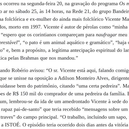
s ocorreu na segunda-feira 20, na gravação do programa
Os m
ao ar no sábado 25, às 14 horas, na Rede 21, do grupo Bandei
a folclórica e ex-mulher do ainda mais folclórico Vicente Ma
odos, morto em 1997. Vicente é autor de pérolas como “minh
”, “espero que os corintianos compareçam para
naufragar
meu n
prestável
”, “o pato é um animal aquático e gramático”, “haja
o” e, bem a propósito, a legítima antecipação espiritual do
tica pelas Brahmas que nos mandou.”
ando Robério avisou: “O sr. Vicente está aqui, falando comigo
ue se unisse na oposição a Adilson Monteiro Alves, dirigen
cuidasse bem do patrimônio, citando “uma certa pedreira”. M
ões de R$ 150 mil do comprador de uma pedreira da família. E
ium, lembrou-se da ida de um amedrontado Vicente à sede do
apaz pai-de-santo” que teria recebido “mensagens sobre um t
 traves” do campo principal. “O trabalho, incluindo um sapo, 
 a ISTOÉ. O episódio teria ocorrido dois dias antes da vitória