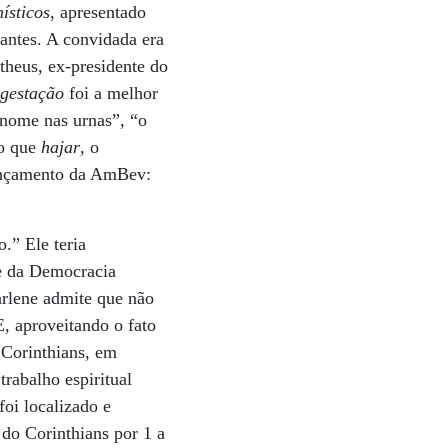
ísticos
, apresentado
rantes. A convidada era
theus, ex-presidente do
a
gestação
foi a melhor
ome nas urnas”, “o
 o que
hajar
, o
 lançamento da AmBev:
.” Ele teria
te da Democracia
arlene admite que não
, aproveitando o fato
 Corinthians, em
rabalho espiritual
foi localizado e
 do Corinthians por 1 a