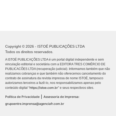
Copyright © 2026 - ISTOÉ PUBLICAÇÕES LTDA
Todos os direitos reservados.
A ISTOÉ PUBLICAÇÕES LTDA é um portal digital independente e sem
vinculação editorial e societária com a EDITORA TRES COMÉRCIO DE
PUBLICACÕES LTDA (recuperação judicial). Informamos também que não
realizamos cobranças e que também não oferecemos cancelamento do
contrato de assinatura da revista impressa de nome ISTOÉ, tampouco
autorizamos terceiros a fazê-lo, nos responsabilizamos apenas pelo
https://istoe.com.br
conteúdo digital “
” e seus respectivos sites.
|
Política de Privacidade
Assessoria de Imprensa:
grupoentre.imprensa@agenciafr.com.br