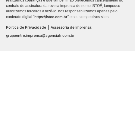
realizamos cobranças e que também não oferecemos cancelamento do
contrato de assinatura da revista impressa de nome ISTOÉ, tampouco
autorizamos terceiros a fazê-lo, nos responsabilizamos apenas pelo
https://istoe.com.br
conteúdo digital “
” e seus respectivos sites.
|
Política de Privacidade
Assessoria de Imprensa:
grupoentre.imprensa@agenciafr.com.br