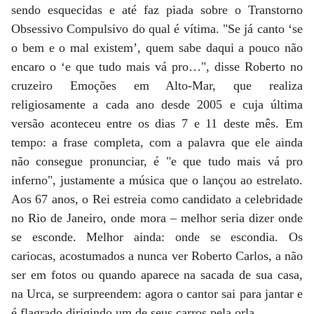
sendo esquecidas e até faz piada sobre o Transtorno
Obsessivo Compulsivo do qual é vítima. "Se já canto ‘se
o bem e o mal existem’, quem sabe daqui a pouco não
encaro o ‘e que tudo mais vá pro…", disse Roberto no
cruzeiro Emoções em Alto-Mar, que realiza
religiosamente a cada ano desde 2005 e cuja última
versão aconteceu entre os dias 7 e 11 deste mês. Em
tempo: a frase completa, com a palavra que ele ainda
não consegue pronunciar, é "e que tudo mais vá pro
inferno", justamente a música que o lançou ao estrelato.
Aos 67 anos, o Rei estreia como candidato a celebridade
no Rio de Janeiro, onde mora – melhor seria dizer onde
se esconde. Melhor ainda: onde se escondia. Os
cariocas, acostumados a nunca ver Roberto Carlos, a não
ser em fotos ou quando aparece na sacada de sua casa,
na Urca, se surpreendem: agora o cantor sai para jantar e
é flagrado dirigindo um de seus carros pela orla.