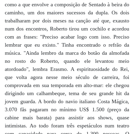
como a que envolve a composição de Sentado à beira do
caminho, um dos maiores sucessos da dupla. Os dois
trabalharam por dois meses na canção até que, exausto
num dos encontros, Roberto tirou um cochilo e acordou
com as frases: "Preciso acabar logo com isso. Preciso
lembrar que eu existo." Tinha encontrado o refrão da
música. "Ainda lembro da marca do botão da almofada
no rosto do Roberto, quando ele levantou meio
atordoado", lembra Erasmo. A espirituosidade do Rei,
que volta agora nesse meio século de carreira, foi
comprovada em sua temporada em alto-mar: ele chegou
dirigindo um calhambeque, tema de seu grande hit da
jovem guarda. A bordo do navio italiano Costa Mágica,
3.070 fãs pagaram no mínimo US$ 1.500 (preço da
cabine mais barata) para assistir aos shows, quase
intimistas. Ao todo foram três espetáculos num teatro
com capacidade para cerca de 1.300 pessoas. O