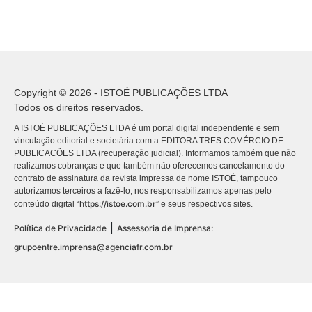
Copyright © 2026 - ISTOÉ PUBLICAÇÕES LTDA
Todos os direitos reservados.
A ISTOÉ PUBLICAÇÕES LTDA é um portal digital independente e sem
vinculação editorial e societária com a EDITORA TRES COMÉRCIO DE
PUBLICACÕES LTDA (recuperação judicial). Informamos também que não
realizamos cobranças e que também não oferecemos cancelamento do
contrato de assinatura da revista impressa de nome ISTOÉ, tampouco
autorizamos terceiros a fazê-lo, nos responsabilizamos apenas pelo
https://istoe.com.br
conteúdo digital “
” e seus respectivos sites.
|
Política de Privacidade
Assessoria de Imprensa:
grupoentre.imprensa@agenciafr.com.br