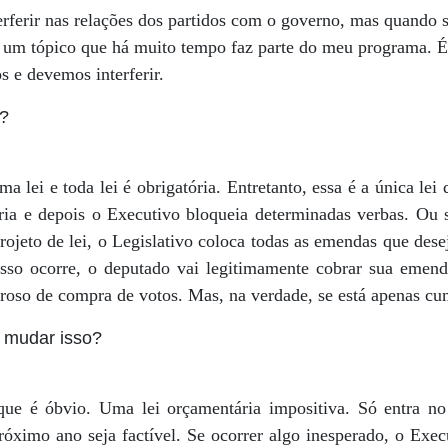
ferir nas relações dos partidos com o governo, mas quando s
a um tópico que há muito tempo faz parte do meu programa. É
 e devemos interferir.
?
lei e toda lei é obrigatória. Entretanto, essa é a única lei 
ria e depois o Executivo bloqueia determinadas verbas. Ou s
ojeto de lei, o Legislativo coloca todas as emendas que desej
so ocorre, o deputado vai legitimamente cobrar sua emenda
roroso de compra de votos. Mas, na verdade, se está apenas cu
mudar isso?
ue é óbvio. Uma lei orçamentária impositiva. Só entra n
róximo ano seja factível. Se ocorrer algo inesperado, o Ex