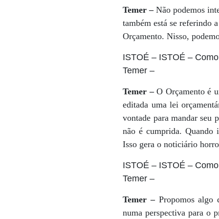
Temer –
Não podemos inter
também está se referindo 
Orçamento. Nisso, podemos
ISTOÉ
– ISTOÉ – Como
Temer
–
Temer –
O Orçamento é uma 
editada uma lei orçamentá
vontade para mandar seu pr
não é cumprida. Quando is
Isso gera o noticiário hor
ISTOÉ
– ISTOÉ – Como 
Temer
–
Temer –
Propomos algo q
numa perspectiva para o p