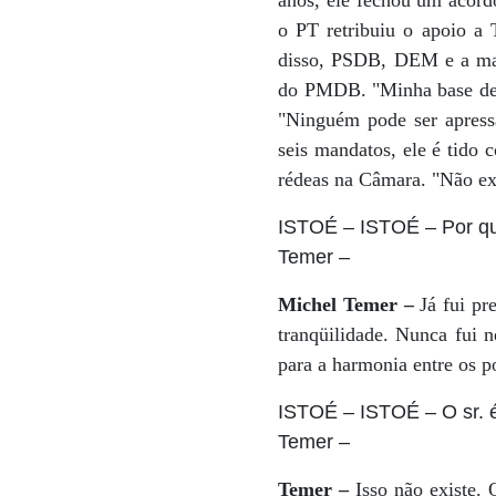
anos, ele fechou um acord
o PT retribuiu o apoio a 
disso, PSDB, DEM e a maio
do PMDB. "Minha base de a
"Ninguém pode ser apress
seis mandatos, ele é tido 
rédeas na Câmara. "Não exi
ISTOÉ
– ISTOÉ – Por qu
Temer
–
Michel Temer –
Já fui pr
tranqüilidade. Nunca fui n
para a harmonia entre os p
ISTOÉ
– ISTOÉ – O sr. é
Temer
–
Temer –
Isso não existe. 