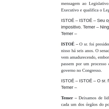
mensagem ao Legislativo
Executivo e qualifica o Leg
ISTOÉ
– ISTOÉ – Seu op
impositivo. Temer – Nin
Temer
–
ISTOÉ –
O sr. foi presid
nisso há seis anos. O sen
vem amadurecendo, embora 
passem por um processo 
governo no Congresso.
ISTOÉ
– ISTOÉ – O sr. 
Temer
–
Temer –
Deixamos de lida
cada um dos órgãos do pod