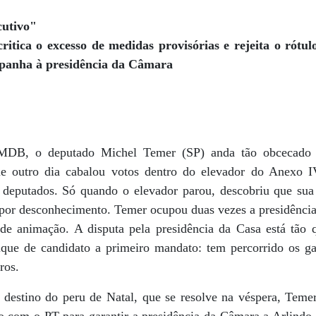
cutivo"
tica o excesso de medidas provisórias e rejeita o rótul
mpanha à presidência da Câmara
 PMDB, o deputado Michel Temer (SP) anda tão obcecado
e outro dia cabalou votos dentro do elevador do Anexo I
 deputados. Só quando o elevador parou, descobriu que sua 
por desconhecimento. Temer ocupou duas vezes a presidênci
e animação. A disputa pela presidência da Casa está tão q
que de candidato a primeiro mandato: tem percorrido os ga
ros.
destino do peru de Natal, que se resolve na véspera, Temer 