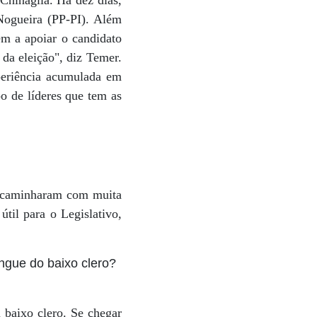
Chinaglia. Há dez dias,
Nogueira (PP-PI). Além
m a apoiar o candidato
da eleição", diz Temer.
periência acumulada em
o de líderes que tem as
vo caminharam com muita
útil para o Legislativo,
ingue do baixo clero?
 baixo clero. Se chegar