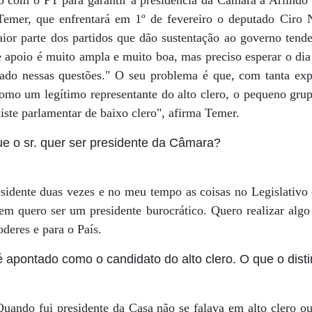
o com o PT para garantir a presidência da Câmara a Arlindo 
Temer, que enfrentará em 1º de fevereiro o deputado Ciro 
r parte dos partidos que dão sustentação ao governo tende
poio é muito ampla e muito boa, mas preciso esperar o dia 
ado nessas questões." O seu problema é que, com tanta ex
como um legítimo representante do alto clero, o pequeno grup
ste parlamentar de baixo clero", afirma Temer.
e o sr. quer ser presidente da Câmara?
esidente duas vezes e no meu tempo as coisas no Legislati
em quero ser um presidente burocrático. Quero realizar algo 
oderes e para o País.
 apontado como o candidato do alto clero. O que o dist
Quando fui presidente da Casa não se falava em alto clero ou