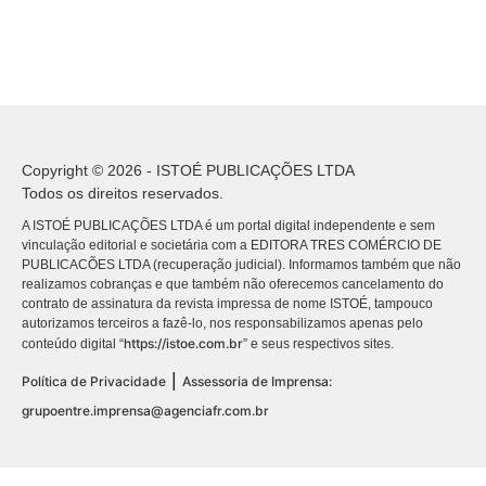
Copyright © 2026 - ISTOÉ PUBLICAÇÕES LTDA
Todos os direitos reservados.
A ISTOÉ PUBLICAÇÕES LTDA é um portal digital independente e sem
vinculação editorial e societária com a EDITORA TRES COMÉRCIO DE
PUBLICACÕES LTDA (recuperação judicial). Informamos também que não
realizamos cobranças e que também não oferecemos cancelamento do
contrato de assinatura da revista impressa de nome ISTOÉ, tampouco
autorizamos terceiros a fazê-lo, nos responsabilizamos apenas pelo
https://istoe.com.br
conteúdo digital “
” e seus respectivos sites.
|
Política de Privacidade
Assessoria de Imprensa:
grupoentre.imprensa@agenciafr.com.br