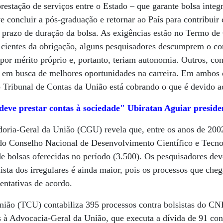
restação de serviços entre o Estado – que garante bolsa integr
ve concluir a pós-graduação e retornar ao País para contribui
 prazo de duração da bolsa. As exigências estão no Termo d
 cientes da obrigação, alguns pesquisadores descumprem o co
por mérito próprio e, portanto, teriam autonomia. Outros, co
 em busca de melhores oportunidades na carreira. Em ambos os
 o Tribunal de Contas da União está cobrando o que é devido a
eve prestar contas à sociedade" Ubiratan Aguiar presid
oria-Geral da União (CGU) revela que, entre os anos de 200
s do Conselho Nacional de Desenvolvimento Científico e Tecn
de bolsas oferecidas no período (3.500). Os pesquisadores de
ista dos irregulares é ainda maior, pois os processos que c
entativas de acordo.
nião (TCU) contabiliza 395 processos contra bolsistas do CN
 à Advocacia-Geral da União, que executa a dívida de 91 co