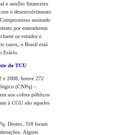
al e auxílio financeiro
r com o desenvolvimento
e Compromisso assinado
ntrato por entenderem
ncluem os estudos e
 casos, o Brasil está
o Erário.
ente do TCU
2 e 2008, houve 272
ológico (CNPq) –
vem aos cofres públicos
hegam à CGU são aqueles
Pq. Destes, 318 foram
ndenações. Alguns