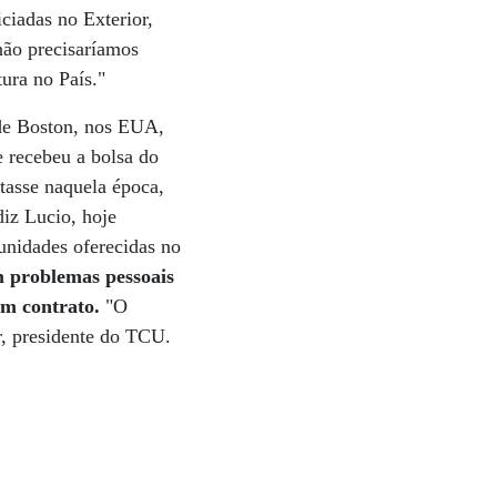
ciadas no Exterior,
não precisaríamos
tura no País."
 de Boston, nos EUA,
e recebeu a bolsa do
tasse naquela época,
diz Lucio, hoje
unidades oferecidas no
m problemas pessoais
um contrato.
"O
r, presidente do TCU.