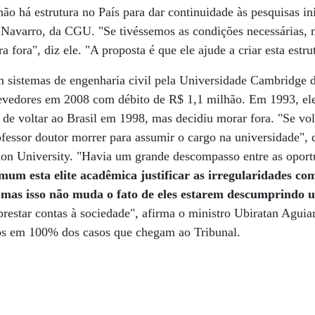
ão há estrutura no País para dar continuidade às pesquisas ini
 Navarro, da CGU. "Se tivéssemos as condições necessárias, 
fora", diz ele. "A proposta é que ele ajude a criar esta estru
 sistemas de engenharia civil pela Universidade Cambridge
s devedores em 2008 com débito de R$ 1,1 milhão. Em 1993, el
 voltar ao Brasil em 1998, mas decidiu morar fora. "Se vol
ofessor doutor morrer para assumir o cargo na universidade", 
lon University. "Havia um grande descompasso entre as oport
um esta elite acadêmica justificar as irregularidades co
s, mas isso não muda o fato de eles estarem descumprindo 
estar contas à sociedade", afirma o ministro Ubiratan Aguia
os em 100% dos casos que chegam ao Tribunal.