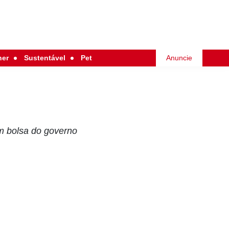
her
Sustentável
Pet
Anuncie
m bolsa do governo