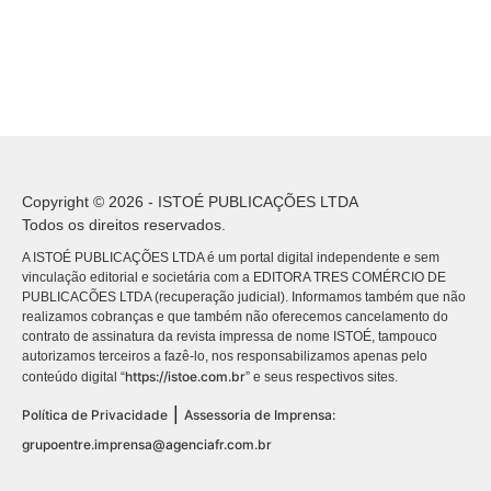
Copyright © 2026 - ISTOÉ PUBLICAÇÕES LTDA
Todos os direitos reservados.
A ISTOÉ PUBLICAÇÕES LTDA é um portal digital independente e sem
vinculação editorial e societária com a EDITORA TRES COMÉRCIO DE
PUBLICACÕES LTDA (recuperação judicial). Informamos também que não
realizamos cobranças e que também não oferecemos cancelamento do
contrato de assinatura da revista impressa de nome ISTOÉ, tampouco
autorizamos terceiros a fazê-lo, nos responsabilizamos apenas pelo
https://istoe.com.br
conteúdo digital “
” e seus respectivos sites.
|
Política de Privacidade
Assessoria de Imprensa:
grupoentre.imprensa@agenciafr.com.br