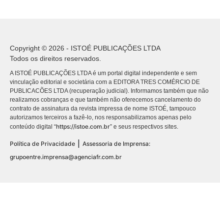
Copyright © 2026 - ISTOÉ PUBLICAÇÕES LTDA
Todos os direitos reservados.
A ISTOÉ PUBLICAÇÕES LTDA é um portal digital independente e sem
vinculação editorial e societária com a EDITORA TRES COMÉRCIO DE
PUBLICACÕES LTDA (recuperação judicial). Informamos também que não
realizamos cobranças e que também não oferecemos cancelamento do
contrato de assinatura da revista impressa de nome ISTOÉ, tampouco
autorizamos terceiros a fazê-lo, nos responsabilizamos apenas pelo
https://istoe.com.br
conteúdo digital “
” e seus respectivos sites.
|
Política de Privacidade
Assessoria de Imprensa:
grupoentre.imprensa@agenciafr.com.br