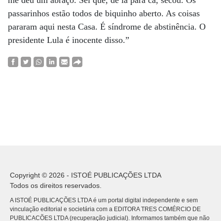
me deu um abraço. Sei que, de lá para cá, secou. Os
passarinhos estão todos de biquinho aberto. As coisas
pararam aqui nesta Casa. É síndrome de abstinência. O
presidente Lula é inocente disso.”
Copyright © 2026 - ISTOÉ PUBLICAÇÕES LTDA
Todos os direitos reservados.
A ISTOÉ PUBLICAÇÕES LTDA é um portal digital independente e sem
vinculação editorial e societária com a EDITORA TRES COMÉRCIO DE
PUBLICACÕES LTDA (recuperação judicial). Informamos também que não