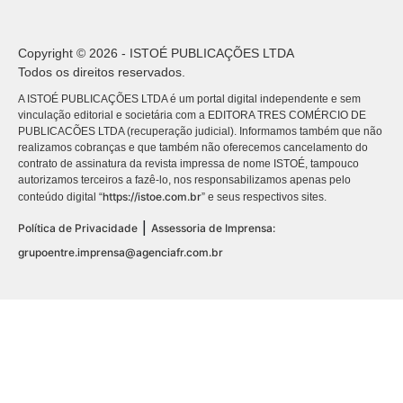
Copyright © 2026 - ISTOÉ PUBLICAÇÕES LTDA
Todos os direitos reservados.
A ISTOÉ PUBLICAÇÕES LTDA é um portal digital independente e sem
vinculação editorial e societária com a EDITORA TRES COMÉRCIO DE
PUBLICACÕES LTDA (recuperação judicial). Informamos também que não
realizamos cobranças e que também não oferecemos cancelamento do
contrato de assinatura da revista impressa de nome ISTOÉ, tampouco
autorizamos terceiros a fazê-lo, nos responsabilizamos apenas pelo
https://istoe.com.br
conteúdo digital “
” e seus respectivos sites.
|
Política de Privacidade
Assessoria de Imprensa:
grupoentre.imprensa@agenciafr.com.br