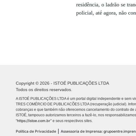
residência, o ladrão se tr
policial, até agora, não co
Copyright © 2026 - ISTOÉ PUBLICAÇÕES LTDA
Todos os direitos reservados.
A ISTOÉ PUBLICAÇÕES LTDA é um portal digital independente e sem vin
TRES COMÉRCIO DE PUBLICACÕES LTDA (recuperação judicial). Info
cobranças e que também não oferecemos cancelamento do contrato de a
ISTOÉ, tampouco autorizamos terceiros a fazê-lo, nos responsabilizamos
https://istoe.com.br
“
” e seus respectivos sites.
|
Política de Privacidade
Assessoria de Imprensa: grupoentre.impre