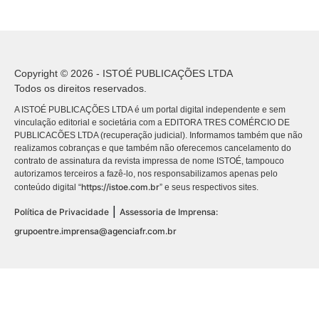
Copyright © 2026 - ISTOÉ PUBLICAÇÕES LTDA
Todos os direitos reservados.
A ISTOÉ PUBLICAÇÕES LTDA é um portal digital independente e sem
vinculação editorial e societária com a EDITORA TRES COMÉRCIO DE
PUBLICACÕES LTDA (recuperação judicial). Informamos também que não
realizamos cobranças e que também não oferecemos cancelamento do
contrato de assinatura da revista impressa de nome ISTOÉ, tampouco
autorizamos terceiros a fazê-lo, nos responsabilizamos apenas pelo
https://istoe.com.br
conteúdo digital “
” e seus respectivos sites.
|
Política de Privacidade
Assessoria de Imprensa:
grupoentre.imprensa@agenciafr.com.br