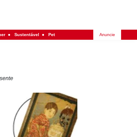
her
Sustentável
Pet
Anuncie
esente