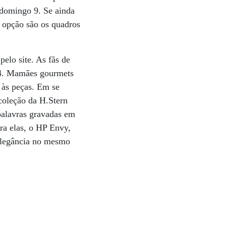
o domingo 9. Se ainda
 opção são os quadros
pelo site. As fãs de
84. Mamães gourmets
 às peças. Em se
 coleção da H.Stern
 palavras gravadas em
ra elas, o HP Envy,
 elegância no mesmo