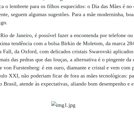
fica o lembrete para os filhos esquecidos: o Dia das Mães é n
sente, seguem algumas sugestões. Para a mãe moderninha, boa
ign.
Rio de Janeiro, é possível fazer a encomenda por telefone ou 
óxima tendência com a bolsa Birkin de Moletom, da marca 2
a Fall, da Oxford, com delicados cristais Swarovski aplicados
mais das pedras que das louças, a alternativa é o pingente da
ane von Furstenberg: é em ouro, diamante e cristal e vem com
ulo XXI, não poderiam ficar de fora as mães tecnológicas: pa
o Brasil, atende às expectativas, aliando bom desempenho e