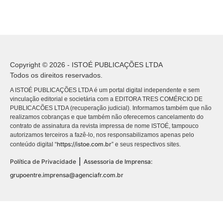
Copyright © 2026 - ISTOÉ PUBLICAÇÕES LTDA
Todos os direitos reservados.
A ISTOÉ PUBLICAÇÕES LTDA é um portal digital independente e sem
vinculação editorial e societária com a EDITORA TRES COMÉRCIO DE
PUBLICACÕES LTDA (recuperação judicial). Informamos também que não
realizamos cobranças e que também não oferecemos cancelamento do
contrato de assinatura da revista impressa de nome ISTOÉ, tampouco
autorizamos terceiros a fazê-lo, nos responsabilizamos apenas pelo
https://istoe.com.br
conteúdo digital “
” e seus respectivos sites.
|
Política de Privacidade
Assessoria de Imprensa:
grupoentre.imprensa@agenciafr.com.br