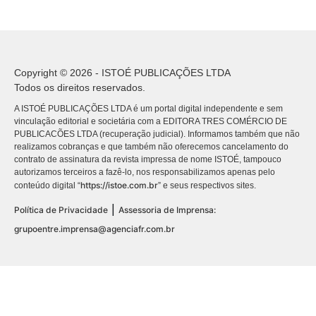
Copyright © 2026 - ISTOÉ PUBLICAÇÕES LTDA
Todos os direitos reservados.
A ISTOÉ PUBLICAÇÕES LTDA é um portal digital independente e sem
vinculação editorial e societária com a EDITORA TRES COMÉRCIO DE
PUBLICACÕES LTDA (recuperação judicial). Informamos também que não
realizamos cobranças e que também não oferecemos cancelamento do
contrato de assinatura da revista impressa de nome ISTOÉ, tampouco
autorizamos terceiros a fazê-lo, nos responsabilizamos apenas pelo
https://istoe.com.br
conteúdo digital “
” e seus respectivos sites.
|
Política de Privacidade
Assessoria de Imprensa:
grupoentre.imprensa@agenciafr.com.br