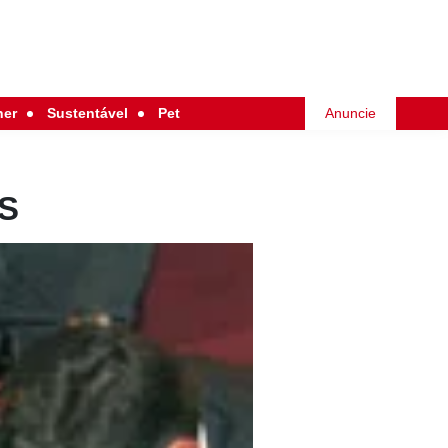
her
Sustentável
Pet
Anuncie
S