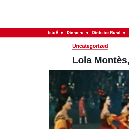
IstoÉ
Dinheiro
Dinheiro Rural
Uncategorized
Lola Montès