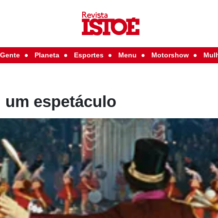
Gente
Planeta
Esportes
Menu
Motorshow
Mul
, um espetáculo