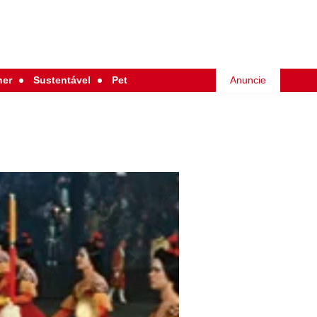
her
Sustentável
Pet
Anuncie