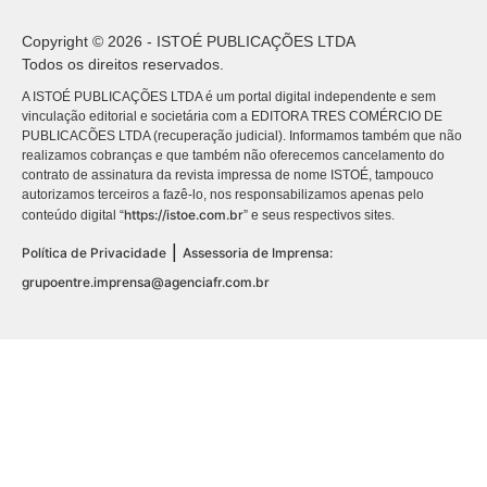
Copyright © 2026 - ISTOÉ PUBLICAÇÕES LTDA
Todos os direitos reservados.
A ISTOÉ PUBLICAÇÕES LTDA é um portal digital independente e sem
vinculação editorial e societária com a EDITORA TRES COMÉRCIO DE
PUBLICACÕES LTDA (recuperação judicial). Informamos também que não
realizamos cobranças e que também não oferecemos cancelamento do
contrato de assinatura da revista impressa de nome ISTOÉ, tampouco
autorizamos terceiros a fazê-lo, nos responsabilizamos apenas pelo
https://istoe.com.br
conteúdo digital “
” e seus respectivos sites.
|
Política de Privacidade
Assessoria de Imprensa:
grupoentre.imprensa@agenciafr.com.br