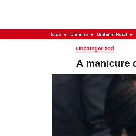
IstoÉ
Dinheiro
Dinheiro Rural
Uncategorized
A manicure q