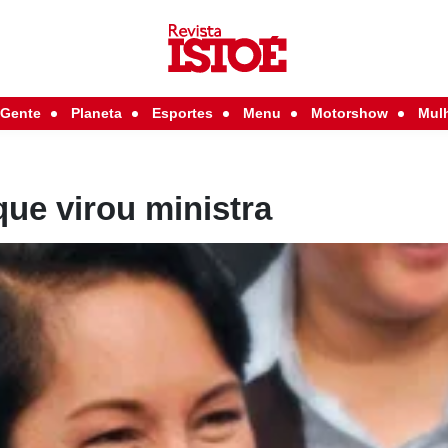
Gente
Planeta
Esportes
Menu
Motorshow
Mul
ue virou ministra