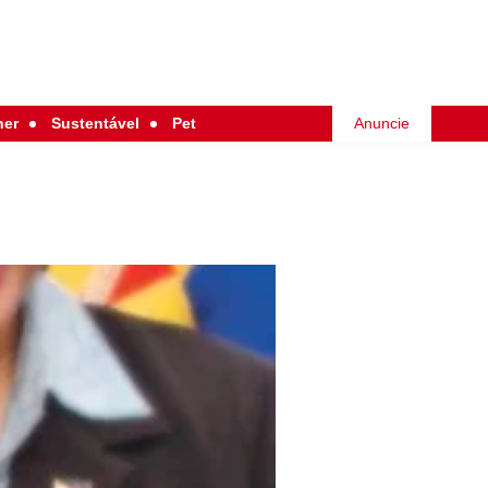
her
Sustentável
Pet
Anuncie