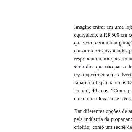
Imagine entrar em uma loja
equivalente a R$ 500 em co
que vem, com a inauguração
consumidores associados po
respondam a um questionári
simbólica que não passa do
try (experimentar) e adver
Japão, na Espanha e nos Es
Donini, 40 anos. “Como po
que eu não levaria se tives
Dar diferentes opções de a
pela indústria da propaga
critério, como um sachê d