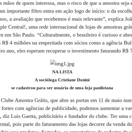
s mãos de quem interessa, mas o risco de que a amostra seja 
um importante filtro entra em ação logo de início: o da escol
sso, a avaliação que recebemos é mais relevante”, explica J
ple Central!, uma rede internacional de lojas de amostras gráti
m em São Paulo. “Culturalmente, o brasileiro é curioso e abe
u R$ 4 milhões na empreitada com sócios como a agência Bull
ro ano, eles esperam recuperar o investimento faturando R$ 
NA LISTA
A socióloga Cristiane Donini
se cadastrou para ser usuária de uma loja paulistana
 o Clube Amostra Grátis, que abre as portas em 11 de maio n
fortes com agências de publicidade, podemos aumentar a var
 diz Luis Gaetta, publicitário e fundador do clube. Ter uma c
ntal, pois parte do faturamento das lojas decorre da venda d