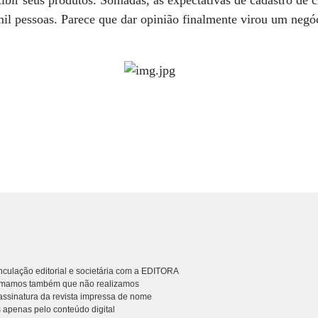
bir seus produtos. Somadas, as expectativas de cadastro de c
mil pessoas. Parece que dar opinião finalmente virou um negóc
culação editorial e societária com a EDITORA
rmamos também que não realizamos
ssinatura da revista impressa de nome
 apenas pelo conteúdo digital