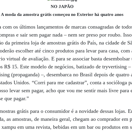
NO JAPÃO
A moda da amostra grátis começou no Exterior há quatro anos
 com os últimos lançamentos de marcas consagradas de todos 
mpras e sair sem pagar nada – nem ser preso por roubo. Isso
 da primeira loja de amostras grátis do País, na cidade de S
derão escolher até cinco produtos para levar para casa, com
o virtual de avaliação. E para se associar basta desembolsa
s R$ 15. Este modelo de negócios, batizado de tryvertising –
tising (propaganda) –, desembarca no Brasil depois de quatro
tados Unidos. “Corri para me cadastrar”, conta a socióloga pa
sso levar sem pagar, acho que vou me sentir mais livre para 
se que pagar.”
mostras grátis para o consumidor é a novidade dessas lojas.
nda, as amostras, de maneira geral, chegam ao comprador em 
e xampu em uma revista, bebidas em um bar ou produtos em 