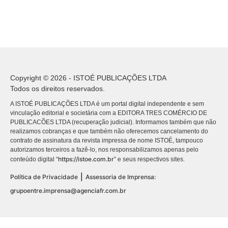
Copyright © 2026 - ISTOÉ PUBLICAÇÕES LTDA
Todos os direitos reservados.
A ISTOÉ PUBLICAÇÕES LTDA é um portal digital independente e sem
vinculação editorial e societária com a EDITORA TRES COMÉRCIO DE
PUBLICACÕES LTDA (recuperação judicial). Informamos também que não
realizamos cobranças e que também não oferecemos cancelamento do
contrato de assinatura da revista impressa de nome ISTOÉ, tampouco
autorizamos terceiros a fazê-lo, nos responsabilizamos apenas pelo
https://istoe.com.br
conteúdo digital “
” e seus respectivos sites.
|
Política de Privacidade
Assessoria de Imprensa:
grupoentre.imprensa@agenciafr.com.br