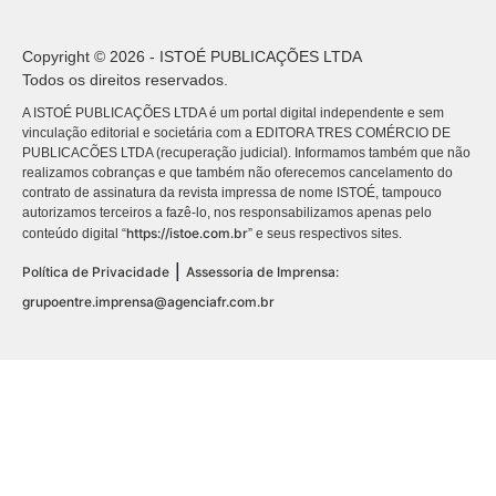
Copyright © 2026 - ISTOÉ PUBLICAÇÕES LTDA
Todos os direitos reservados.
A ISTOÉ PUBLICAÇÕES LTDA é um portal digital independente e sem
vinculação editorial e societária com a EDITORA TRES COMÉRCIO DE
PUBLICACÕES LTDA (recuperação judicial). Informamos também que não
realizamos cobranças e que também não oferecemos cancelamento do
contrato de assinatura da revista impressa de nome ISTOÉ, tampouco
autorizamos terceiros a fazê-lo, nos responsabilizamos apenas pelo
https://istoe.com.br
conteúdo digital “
” e seus respectivos sites.
|
Política de Privacidade
Assessoria de Imprensa:
grupoentre.imprensa@agenciafr.com.br