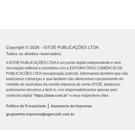
Copyright © 2026 - ISTOÉ PUBLICAÇÕES LTDA
Todos os direitos reservados.
A ISTOÉ PUBLICAÇÕES LTDA é um portal digital independente e sem
vinculação editorial e societária com a EDITORA TRES COMÉRCIO DE
PUBLICACÕES LTDA (recuperação judicial). Informamos também que não
realizamos cobranças e que também não oferecemos cancelamento do
contrato de assinatura da revista impressa de nome ISTOÉ, tampouco
autorizamos terceiros a fazê-lo, nos responsabilizamos apenas pelo
https://istoe.com.br
conteúdo digital “
” e seus respectivos sites.
|
Política de Privacidade
Assessoria de Imprensa:
grupoentre.imprensa@agenciafr.com.br