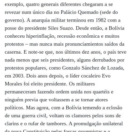
exemplo, quatro generais diferentes chegaram a se
revezar num único dia no Palácio Quemado (sede do
governo). A anarquia militar terminou em 1982 com a
posse do presidente Siles Suazo. Desde então, a Bolívia
conheceu hiperinflação, recessão econômica e muitos
protestos – mas nunca mais pronunciamientos saídos da
caserna. E note-se que, nos últimos dez anos, o país teve
nada menos que seis presidentes, alguns derrubados por
protestos populares, como Gonzalo Sánchez de Lozada,
em 2003. Dois anos depois, o líder cocaleiro Evo
Morales foi eleito presidente. Os militares
permaneceram fazendo ordem unida nos quartéis e
ninguém previa que voltassem a se tornar atores
políticos. Mas agora, com a Bolívia temendo a eclosão
de uma guerra civil, voltam os clamores pelos sons de
clarins e o rufar de tambores. A promulgação unilateral
da nova Constituição pelas forças governistas e a