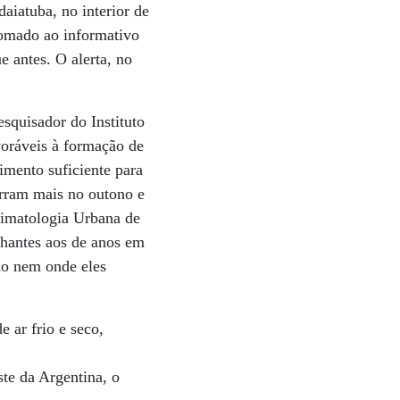
aiatuba, no interior de
somado ao informativo
 antes. O alerta, no
quisador do Instituto
voráveis à formação de
mento suficiente para
orram mais no outono e
limatologia Urbana de
lhantes aos de anos em
do nem onde eles
 ar frio e seco,
te da Argentina, o