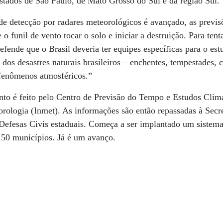
stados de São Paulo, de Mato Grosso do Sul e da região Sul.
e detecção por radares meteorológicos é avançado, as previ
 funil de vento tocar o solo e iniciar a destruição. Para tenta
fende que o Brasil deveria ter equipes específicas para o es
 dos desastres naturais brasileiros – enchentes, tempestades, 
fenômenos atmosféricos.”
to é feito pelo Centro de Previsão do Tempo e Estudos Climá
orologia (Inmet). As informações são então repassadas à Secr
 Defesas Civis estaduais. Começa a ser implantado um sistema
 150 municípios. Já é um avanço.