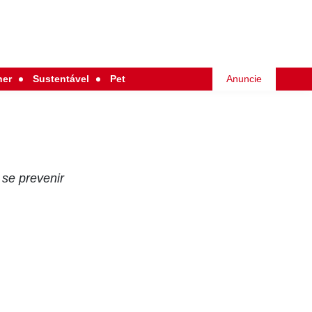
her
Sustentável
Pet
Anuncie
 se prevenir