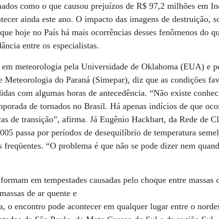
rnados como o que causou prejuízos de R$ 97,2 milhões em Ind
tecer ainda este ano. O impacto das imagens de destruição, 
que hoje no País há mais ocorrências desses fenômenos do que
ância entre os especialistas.
 em meteorologia pela Universidade de Oklahoma (EUA) e pes
e Meteorologia do Paraná (Simepar), diz que as condições fa
idas com algumas horas de antecedência. “Não existe conheci
mporada de tornados no Brasil. Há apenas indícios de que oc
as de transição”, afirma. Já Eugênio Hackbart, da Rede de C
005 passa por períodos de desequilíbrio de temperatura seme
s freqüentes. “O problema é que não se pode dizer nem quan
 formam em tempestades causadas pelo choque entre massas de
 massas de ar quente e
 o encontro pode acontecer em qualquer lugar entre o nordes