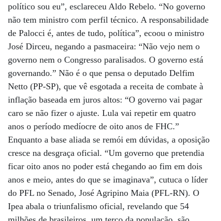
político sou eu”, esclareceu Aldo Rebelo. “No governo
não tem ministro com perfil técnico. A responsabilidade
de Palocci é, antes de tudo, política”, ecoou o ministro
José Dirceu, negando a pasmaceira: “Não vejo nem o
governo nem o Congresso paralisados. O governo está
governando.” Não é o que pensa o deputado Delfim
Netto (PP-SP), que vê esgotada a receita de combate à
inflação baseada em juros altos: “O governo vai pagar
caro se não fizer o ajuste. Lula vai repetir em quatro
anos o período medíocre de oito anos de FHC.”
Enquanto a base aliada se remói em dúvidas, a oposição
cresce na desgraça oficial. “Um governo que pretendia
ficar oito anos no poder está chegando ao fim em dois
anos e meio, antes do que se imaginava”, cutuca o líder
do PFL no Senado, José Agripino Maia (PFL-RN). O
Ipea abala o triunfalismo oficial, revelando que 54
milhões de brasileiros, um terço da população, são