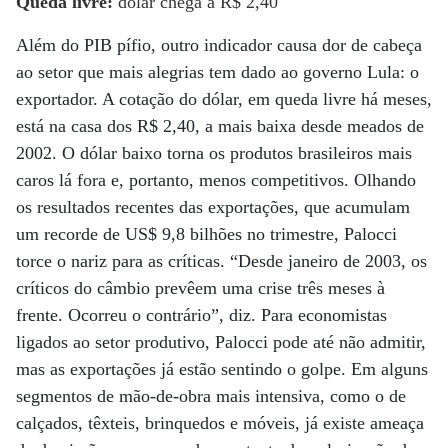
Queda livre:
dólar chega a R$ 2,40
Além do PIB pífio, outro indicador causa dor de cabeça
ao setor que mais alegrias tem dado ao governo Lula: o
exportador. A cotação do dólar, em queda livre há meses,
está na casa dos R$ 2,40, a mais baixa desde meados de
2002. O dólar baixo torna os produtos brasileiros mais
caros lá fora e, portanto, menos competitivos. Olhando
os resultados recentes das exportações, que acumulam
um recorde de US$ 9,8 bilhões no trimestre, Palocci
torce o nariz para as críticas. “Desde janeiro de 2003, os
críticos do câmbio prevêem uma crise três meses à
frente. Ocorreu o contrário”, diz. Para economistas
ligados ao setor produtivo, Palocci pode até não admitir,
mas as exportações já estão sentindo o golpe. Em alguns
segmentos de mão-de-obra mais intensiva, como o de
calçados, têxteis, brinquedos e móveis, já existe ameaça