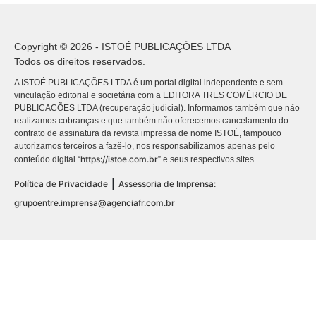
Copyright © 2026 - ISTOÉ PUBLICAÇÕES LTDA
Todos os direitos reservados.
A ISTOÉ PUBLICAÇÕES LTDA é um portal digital independente e sem
vinculação editorial e societária com a EDITORA TRES COMÉRCIO DE
PUBLICACÕES LTDA (recuperação judicial). Informamos também que não
realizamos cobranças e que também não oferecemos cancelamento do
contrato de assinatura da revista impressa de nome ISTOÉ, tampouco
autorizamos terceiros a fazê-lo, nos responsabilizamos apenas pelo
https://istoe.com.br
conteúdo digital “
” e seus respectivos sites.
|
Política de Privacidade
Assessoria de Imprensa:
grupoentre.imprensa@agenciafr.com.br