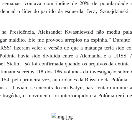
s semanas, contava com índice de 20% de popularidade e
sidencial o líder do partido da esquerda, Jerzy Szmajdzinsk
 na Presidência, Aleksander Kwasniewski não mediu pal
gar maldito. Ele me provoca arrepios na espinha.” Durante 
URSS) fizeram valer a versão de que a matança teria sido c
 Polônia havia sido dividida entre a Alemanha e a URSS. A
osef Stalin – só foi confirmada quando os arquivos da extin
tinuam secretos 118 dos 186 volumes da investigação sobre 
154, pela primeira vez, autoridades da Rússia e da Polônia –
sk – haviam se encontrado em Katyn, para tentar diminuir a 
 tragédia, o movimento foi interrompido e a Polônia terá, de