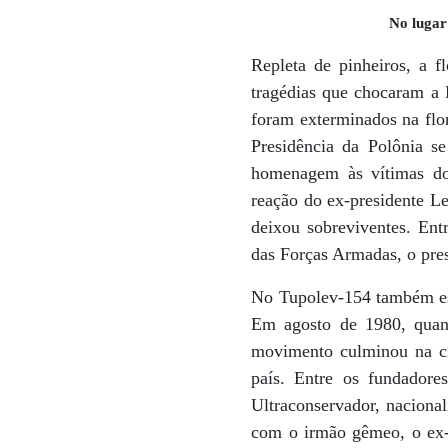
No lugar
Repleta de pinheiros, a f
tragédias que chocaram a P
foram exterminados na flo
Presidência da Polônia s
homenagem às vítimas do 
reação do ex-presidente L
deixou sobreviventes. Ent
das Forças Armadas, o pres
No Tupolev-154 também est
Em agosto de 1980, quand
movimento culminou na cri
país. Entre os fundadore
Ultraconservador, nacional
com o irmão gêmeo, o ex-p