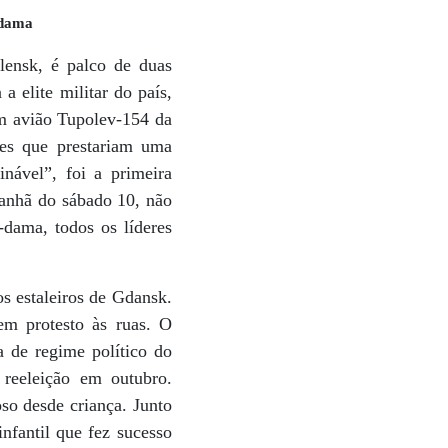
a-dama
lensk, é palco de duas
 elite militar do país,
um avião Tupolev-154 da
des que prestariam uma
nável”, foi a primeira
manhã do sábado 10, não
-dama, todos os líderes
s estaleiros de Gdansk.
em protesto às ruas. O
 de regime político do
 reeleição em outubro.
oso desde criança. Junto
nfantil que fez sucesso