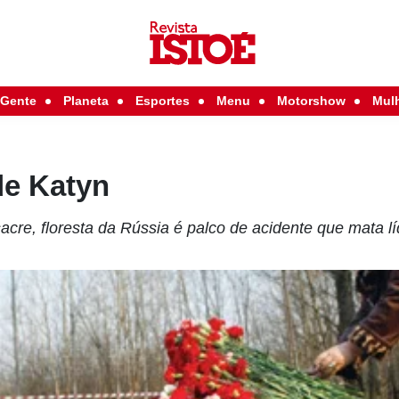
Gente
Planeta
Esportes
Menu
Motorshow
Mul
de Katyn
cre, floresta da Rússia é palco de acidente que mata lí