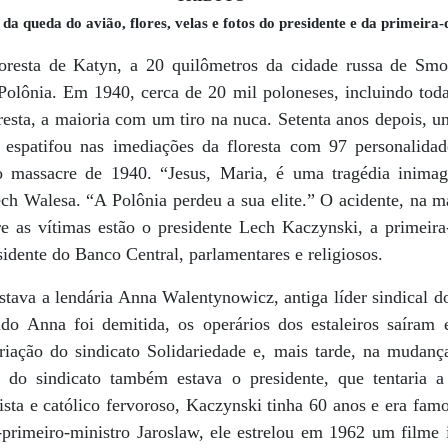
 da queda do avião, flores, velas e fotos do presidente e da primeir
loresta de Katyn, a 20 quilômetros da cidade russa de Smo
olônia. Em 1940, cerca de 20 mil poloneses, incluindo toda a
resta, a maioria com um tiro na nuca. Setenta anos depois, 
e espatifou nas imediações da floresta com 97 personalida
massacre de 1940. “Jesus, Maria, é uma tragédia inimagi
ech Walesa. “A Polônia perdeu a sua elite.” O acidente, na 
re as vítimas estão o presidente Lech Kaczynski, a primeira
idente do Banco Central, parlamentares e religiosos.
ava a lendária Anna Walentynowicz, antiga líder sindical do
o Anna foi demitida, os operários dos estaleiros saíram 
ação do sindicato Solidariedade e, mais tarde, na mudança
s do sindicato também estava o presidente, que tentaria a
ista e católico fervoroso, Kaczynski tinha 60 anos e era fam
rimeiro-ministro Jaroslaw, ele estrelou em 1962 um filme i