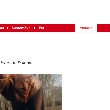
her
Sustentável
Pet
Anuncie
deres da Polônia