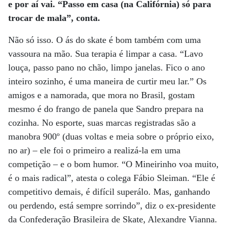
e por aí vai. “Passo em casa (na Califórnia) só para
trocar de mala”, conta.
Não só isso. O ás do skate é bom também com uma
vassoura na mão. Sua terapia é limpar a casa. “Lavo
louça, passo pano no chão, limpo janelas. Fico o ano
inteiro sozinho, é uma maneira de curtir meu lar.” Os
amigos e a namorada, que mora no Brasil, gostam
mesmo é do frango de panela que Sandro prepara na
cozinha. No esporte, suas marcas registradas são a
manobra 900º (duas voltas e meia sobre o próprio eixo,
no ar) – ele foi o primeiro a realizá-la em uma
competição – e o bom humor. “O Mineirinho voa muito,
é o mais radical”, atesta o colega Fábio Sleiman. “Ele é
competitivo demais, é difícil superálo. Mas, ganhando
ou perdendo, está sempre sorrindo”, diz o ex-presidente
da Confederação Brasileira de Skate, Alexandre Vianna.