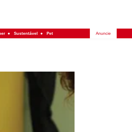
her
Sustentável
Pet
Anuncie