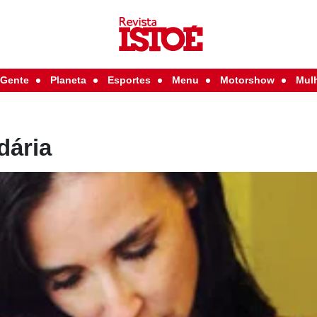
Gente
Planeta
Esportes
Menu
Motorshow
Mul
dária