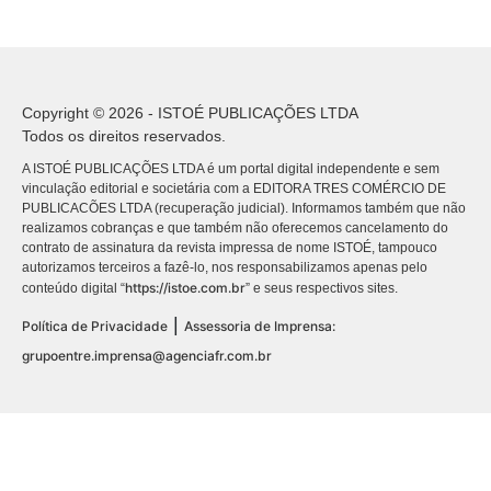
Copyright © 2026 - ISTOÉ PUBLICAÇÕES LTDA
Todos os direitos reservados.
A ISTOÉ PUBLICAÇÕES LTDA é um portal digital independente e sem
vinculação editorial e societária com a EDITORA TRES COMÉRCIO DE
PUBLICACÕES LTDA (recuperação judicial). Informamos também que não
realizamos cobranças e que também não oferecemos cancelamento do
contrato de assinatura da revista impressa de nome ISTOÉ, tampouco
autorizamos terceiros a fazê-lo, nos responsabilizamos apenas pelo
https://istoe.com.br
conteúdo digital “
” e seus respectivos sites.
|
Política de Privacidade
Assessoria de Imprensa:
grupoentre.imprensa@agenciafr.com.br