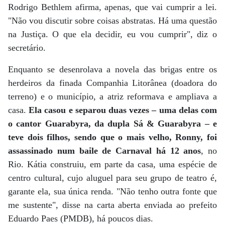
Rodrigo Bethlem afirma, apenas, que vai cumprir a lei.
"Não vou discutir sobre coisas abstratas. Há uma questão
na Justiça. O que ela decidir, eu vou cumprir", diz o
secretário.
Enquanto se desenrolava a novela das brigas entre os
herdeiros da finada Companhia Litorânea (doadora do
terreno) e o município, a atriz reformava e ampliava a
casa.
Ela casou e separou duas vezes – uma delas com
o cantor Guarabyra, da dupla Sá & Guarabyra – e
teve dois filhos, sendo que o mais velho, Ronny, foi
assassinado num baile de Carnaval há 12 anos
, no
Rio. Kátia construiu, em parte da casa, uma espécie de
centro cultural, cujo aluguel para seu grupo de teatro é,
garante ela, sua única renda. "Não tenho outra fonte que
me sustente", disse na carta aberta enviada ao prefeito
Eduardo Paes (PMDB), há poucos dias.