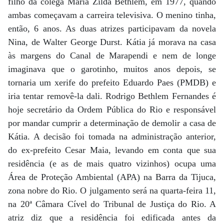
filho da colega Maria Zilda Bethlem, em 1977, quando
ambas começavam a carreira televisiva. O menino tinha,
então, 6 anos. As duas atrizes participavam da novela
Nina, de Walter George Durst. Kátia já morava na casa
às margens do Canal de Marapendi e nem de longe
imaginava que o garotinho, muitos anos depois, se
tornaria um xerife do prefeito Eduardo Paes (PMDB) e
iria tentar removê-la dali. Rodrigo Bethlem Fernandes é
hoje secretário da Ordem Pública do Rio e responsável
por mandar cumprir a determinação de demolir a casa de
Kátia. A decisão foi tomada na administração anterior,
do ex-prefeito Cesar Maia, levando em conta que sua
residência (e as de mais quatro vizinhos) ocupa uma
Área de Proteção Ambiental (APA) na Barra da Tijuca,
zona nobre do Rio. O julgamento será na quarta-feira 11,
na 20ª Câmara Cível do Tribunal de Justiça do Rio. A
atriz diz que a residência foi edificada antes da