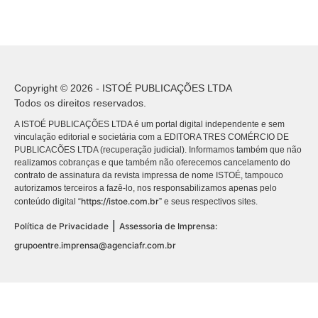
Copyright © 2026 - ISTOÉ PUBLICAÇÕES LTDA
Todos os direitos reservados.
A ISTOÉ PUBLICAÇÕES LTDA é um portal digital independente e sem
vinculação editorial e societária com a EDITORA TRES COMÉRCIO DE
PUBLICACÕES LTDA (recuperação judicial). Informamos também que não
realizamos cobranças e que também não oferecemos cancelamento do
contrato de assinatura da revista impressa de nome ISTOÉ, tampouco
autorizamos terceiros a fazê-lo, nos responsabilizamos apenas pelo
https://istoe.com.br
conteúdo digital “
” e seus respectivos sites.
|
Política de Privacidade
Assessoria de Imprensa:
grupoentre.imprensa@agenciafr.com.br