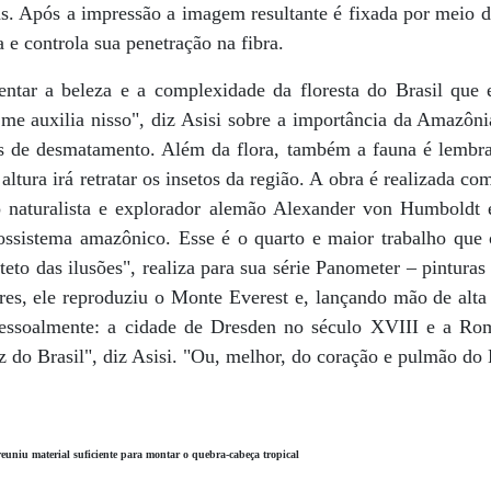
as. Após a impressão a imagem resultante é fixada por meio 
a e controla sua penetração na fibra.
ntar a beleza e a complexidade da floresta do Brasil que 
a me auxilia nisso", diz Asisi sobre a importância da Amazôn
es de desmatamento. Além da flora, também a fauna é lembr
altura irá retratar os insetos da região. A obra é realizada co
 naturalista e explorador alemão Alexander von Humboldt
ssistema amazônico. Esse é o quarto e maior trabalho que 
to das ilusões", realiza para sua série Panometer – pinturas
es, ele reproduziu o Monte Everest e, lançando mão de alta t
 pessoalmente: a cidade de Dresden no século XVIII e a Ro
 do Brasil", diz Asisi. "Ou, melhor, do coração e pulmão do
reuniu material suficiente para montar o quebra-cabeça tropical