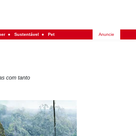
her
Sustentável
Pet
Anuncie
tas com tanto