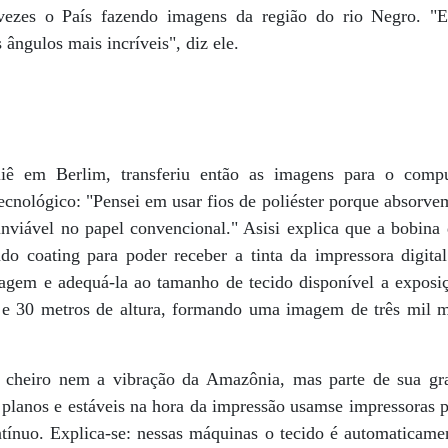
o vezes o País fazendo imagens da região do rio Negro.
s ângulos mais incríveis", diz ele.
liê em Berlim, transferiu então as imagens para o compu
tecnológico: "Pensei em usar fios de poliéster porque absorv
inviável no papel convencional." Asisi explica que a bobina
o coating para poder receber a tinta da impressora digita
magem e adequá-la ao tamanho de tecido disponível a exposi
 e 30 metros de altura, formando uma imagem de três mil m
o cheiro nem a vibração da Amazônia, mas parte de sua gra
r planos e estáveis na hora da impressão usamse impressoras p
tínuo. Explica-se: nessas máquinas o tecido é automaticamen