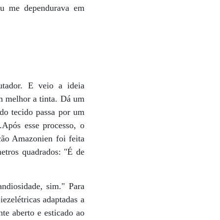
 "Eu me dependurava em
tador. E veio a ideia
em melhor a tinta. Dá um
 do tecido passa por um
l.Após esse processo, o
ção Amazonien foi feita
etros quadrados: "É de
ndiosidade, sim." Para
iezelétricas adaptadas a
te aberto e esticado ao