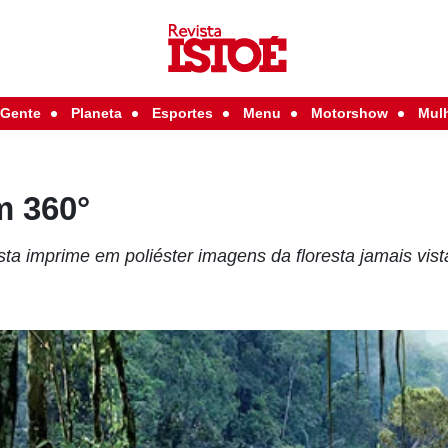
Gente
Planeta
Esportes
Menu
Motorshow
Mul
m 360°
ista imprime em poliéster imagens da floresta jamais vis