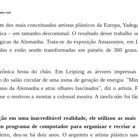
anho rea
l
 dos mais conceituados artistas plásticos da Europa, Yadegar
ica – em tamanho descomunal. O resultado desse trabalho s
lógicas da Alemanha. Trata-se da exposição Amazonien, em L
adas e estão sendo transformadas em painéis de 360 graus.
azônica brota do chão. Em Leipizig as árvores impressas
o do salão circular de uma usina de geração de energia. "Min
ano da Alemanha e atrai olhares fascinados", diz o artista. 
ue o motivou a montar a colossal mostra. A tarefa não foi fác
o em uma inacreditável realidade, ele utilizou as mais
m programa de computador para organizar e recriar a f
leiro, deu-se há dois anos. O arquiteto e artista plástico n