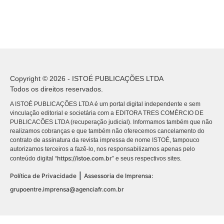
Copyright © 2026 - ISTOÉ PUBLICAÇÕES LTDA
Todos os direitos reservados.
A ISTOÉ PUBLICAÇÕES LTDA é um portal digital independente e sem
vinculação editorial e societária com a EDITORA TRES COMÉRCIO DE
PUBLICACÕES LTDA (recuperação judicial). Informamos também que não
realizamos cobranças e que também não oferecemos cancelamento do
contrato de assinatura da revista impressa de nome ISTOÉ, tampouco
autorizamos terceiros a fazê-lo, nos responsabilizamos apenas pelo
https://istoe.com.br
conteúdo digital “
” e seus respectivos sites.
|
Política de Privacidade
Assessoria de Imprensa:
grupoentre.imprensa@agenciafr.com.br