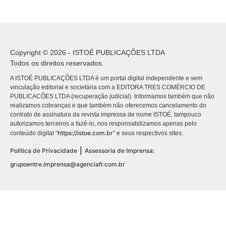
Copyright © 2026 - ISTOÉ PUBLICAÇÕES LTDA
Todos os direitos reservados.
A ISTOÉ PUBLICAÇÕES LTDA é um portal digital independente e sem
vinculação editorial e societária com a EDITORA TRES COMÉRCIO DE
PUBLICACÕES LTDA (recuperação judicial). Informamos também que não
realizamos cobranças e que também não oferecemos cancelamento do
contrato de assinatura da revista impressa de nome ISTOÉ, tampouco
autorizamos terceiros a fazê-lo, nos responsabilizamos apenas pelo
https://istoe.com.br
conteúdo digital “
” e seus respectivos sites.
|
Política de Privacidade
Assessoria de Imprensa:
grupoentre.imprensa@agenciafr.com.br